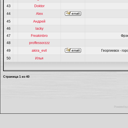
43
Doktor
44
Alex
45
Андрей
46
lacky
47
Freakinbro
Фрэ
48
proffessorzzz
49
akira_evil
Георгиевск - гор
50
Илья
Страница
1
из
40
Powered by