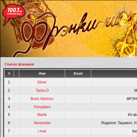
Список форумов
#
Имя
Email
1
Silver
2
Tania O
M
3
Boris Velehov
ФРЭН
4
Ponytales
5
Marfa
Из ф
6
Alexander
Родился: Ташкент, У
7
i-mat
Бе