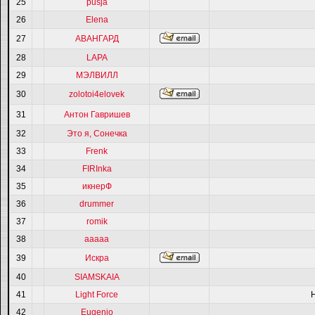
25
pusja
26
Elena
27
АВАНГАРД
28
LAPA
29
МЭЛВИЛЛ
30
zolotoi4elovek
31
Антон Гавришев
32
Это я, Сонечка
33
Frenk
34
FIRInka
35
икнерФ
36
drummer
37
romik
38
ааааа
39
Искра
40
SIAMSKAIA
41
Light Force
42
Eugenio