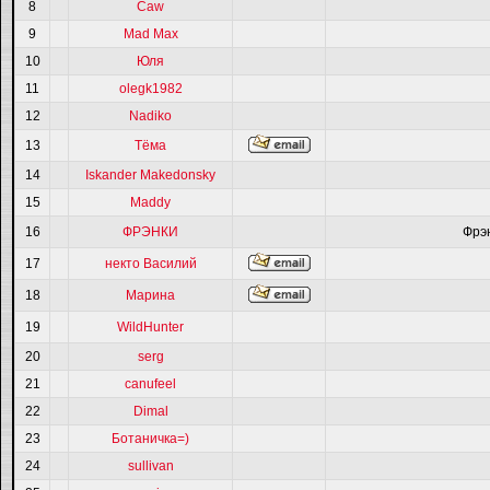
8
Caw
9
Mad Max
10
Юля
11
olegk1982
12
Nadiko
13
Тёма
14
Iskander Makedonsky
15
Maddy
16
ФРЭНКИ
Фрэ
17
некто Василий
18
Марина
19
WildHunter
20
serg
21
canufeel
22
Dimal
23
Ботаничка=)
24
sullivan