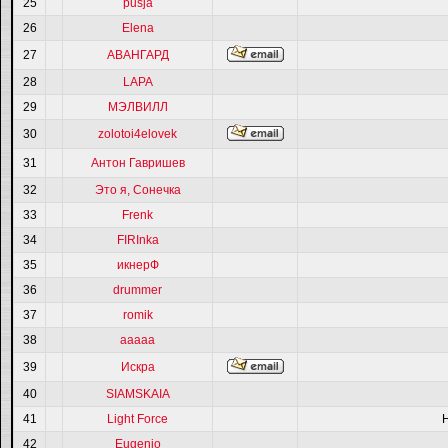
25
pusja
26
Elena
27
АВАНГАРД
28
LAPA
29
МЭЛВИЛЛ
30
zolotoi4elovek
31
Антон Гавришев
32
Это я, Сонечка
33
Frenk
34
FIRInka
35
икнерФ
36
drummer
37
romik
38
ааааа
39
Искра
40
SIAMSKAIA
41
Light Force
42
Eugenio