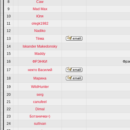
8
Caw
9
Mad Max
10
Юля
11
olegk1982
12
Nadiko
13
Тёма
14
Iskander Makedonsky
15
Maddy
16
ФРЭНКИ
Фрэ
17
некто Василий
18
Марина
19
WildHunter
20
serg
21
canufeel
22
Dimal
23
Ботаничка=)
24
sullivan