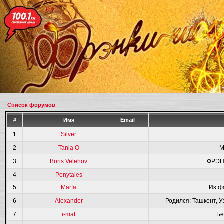
Список форумов
#
Имя
Email
1
Silver
2
Tania O
M
3
Boris Velehov
ФРЭН
4
Ponytales
5
Marfa
Из ф
6
Alexander
Родился: Ташкент, У
7
i-mat
Бе