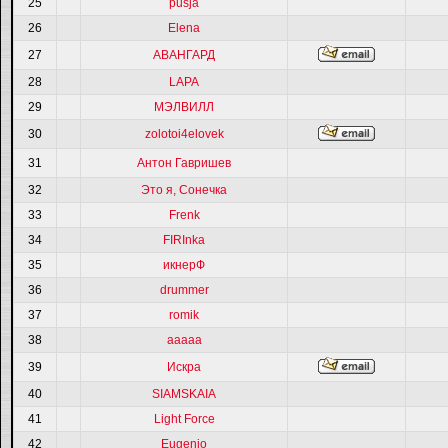
25
pusja
26
Elena
27
АВАНГАРД
28
LAPA
29
МЭЛВИЛЛ
30
zolotoi4elovek
31
Антон Гавришев
32
Это я, Сонечка
33
Frenk
34
FIRInka
35
икнерФ
36
drummer
37
romik
38
ааааа
39
Искра
40
SIAMSKAIA
41
Light Force
42
Eugenio