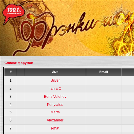
Список форумов
#
Имя
Email
1
Silver
2
Tania O
3
Boris Velehov
4
Ponytales
5
Marfa
6
Alexander
7
i-mat