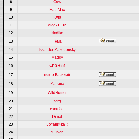
8
Caw
9
Mad Max
10
Юля
11
olegk1982
12
Nadiko
13
Тёма
14
Iskander Makedonsky
15
Maddy
16
ФРЭНКИ
17
некто Василий
18
Марина
19
WildHunter
20
serg
21
canufeel
22
Dimal
23
Ботаничка=)
24
sullivan