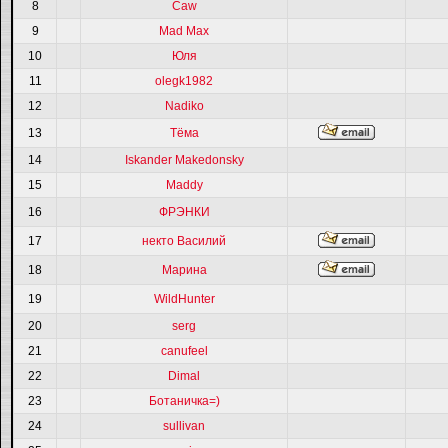
8
Caw
9
Mad Max
10
Юля
11
olegk1982
12
Nadiko
13
Тёма
14
Iskander Makedonsky
15
Maddy
16
ФРЭНКИ
17
некто Василий
18
Марина
19
WildHunter
20
serg
21
canufeel
22
Dimal
23
Ботаничка=)
24
sullivan