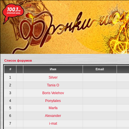
Список форумов
#
Имя
Email
1
Silver
2
Tania O
3
Boris Velehov
4
Ponytales
5
Marfa
6
Alexander
7
i-mat