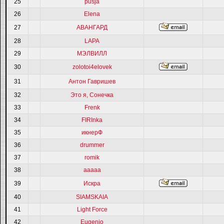
25
pusja
26
Elena
27
АВАНГАРД
28
LAPA
29
МЭЛВИЛЛ
30
zolotoi4elovek
31
Антон Гавришев
32
Это я, Сонечка
33
Frenk
34
FIRInka
35
икнерФ
36
drummer
37
romik
38
ааааа
39
Искра
40
SIAMSKAIA
41
Light Force
42
Eugenio