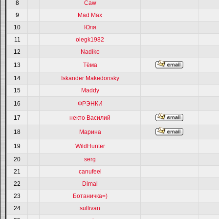
8
Caw
9
Mad Max
10
Юля
11
olegk1982
12
Nadiko
13
Тёма
14
Iskander Makedonsky
15
Maddy
16
ФРЭНКИ
17
некто Василий
18
Марина
19
WildHunter
20
serg
21
canufeel
22
Dimal
23
Ботаничка=)
24
sullivan