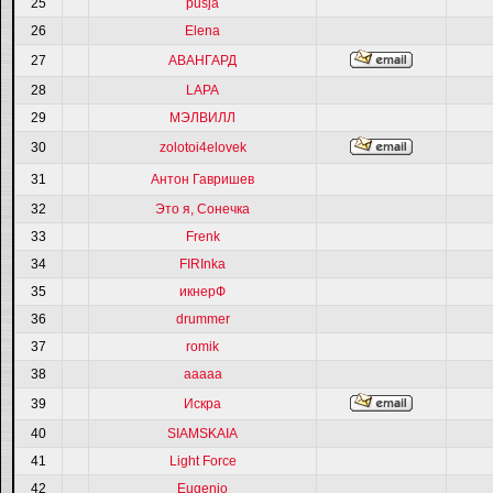
25
pusja
26
Elena
27
АВАНГАРД
28
LAPA
29
МЭЛВИЛЛ
30
zolotoi4elovek
31
Антон Гавришев
32
Это я, Сонечка
33
Frenk
34
FIRInka
35
икнерФ
36
drummer
37
romik
38
ааааа
39
Искра
40
SIAMSKAIA
41
Light Force
42
Eugenio