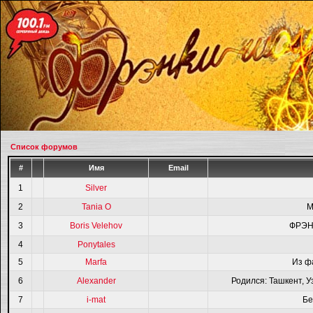
Список форумов
#
Имя
Email
1
Silver
2
Tania O
M
3
Boris Velehov
ФРЭН
4
Ponytales
5
Marfa
Из ф
6
Alexander
Родился: Ташкент, У
7
i-mat
Бе