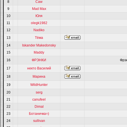
8
Caw
9
Mad Max
10
Юля
11
olegk1982
12
Nadiko
13
Тёма
14
Iskander Makedonsky
15
Maddy
16
ФРЭНКИ
Фрэ
17
некто Василий
18
Марина
19
WildHunter
20
serg
21
canufeel
22
Dimal
23
Ботаничка=)
24
sullivan