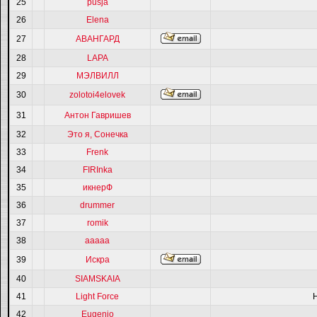
25
pusja
26
Elena
27
АВАНГАРД
28
LAPA
29
МЭЛВИЛЛ
30
zolotoi4elovek
31
Антон Гавришев
32
Это я, Сонечка
33
Frenk
34
FIRInka
35
икнерФ
36
drummer
37
romik
38
ааааа
39
Искра
40
SIAMSKAIA
41
Light Force
42
Eugenio