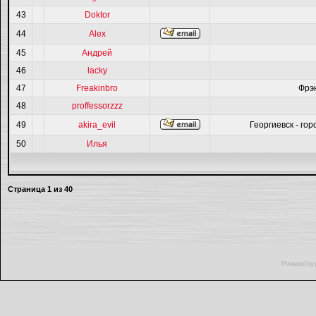
43
Doktor
44
Alex
45
Андрей
46
lacky
47
Freakinbro
Фрэ
48
proffessorzzz
49
akira_evil
Георгиевск - гор
50
Илья
Страница
1
из
40
Powered by