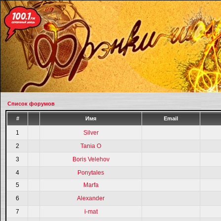
Список форумов
#
Имя
Email
1
Silver
2
Tania O
3
Boris Velehov
4
Ponytales
5
Marfa
6
Alexander
7
i-mat