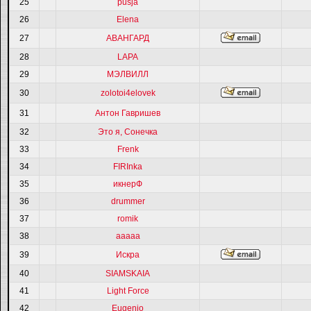
25
pusja
26
Elena
27
АВАНГАРД
28
LAPA
29
МЭЛВИЛЛ
30
zolotoi4elovek
31
Антон Гавришев
32
Это я, Сонечка
33
Frenk
34
FIRInka
35
икнерФ
36
drummer
37
romik
38
ааааа
39
Искра
40
SIAMSKAIA
41
Light Force
42
Eugenio