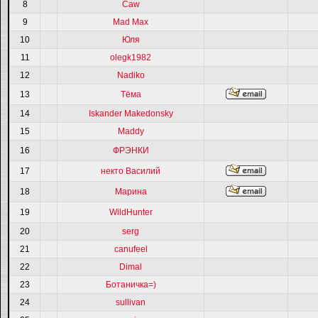
8
Caw
9
Mad Max
10
Юля
11
olegk1982
12
Nadiko
13
Тёма
14
Iskander Makedonsky
15
Maddy
16
ФРЭНКИ
17
некто Василий
18
Марина
19
WildHunter
20
serg
21
canufeel
22
Dimal
23
Ботаничка=)
24
sullivan