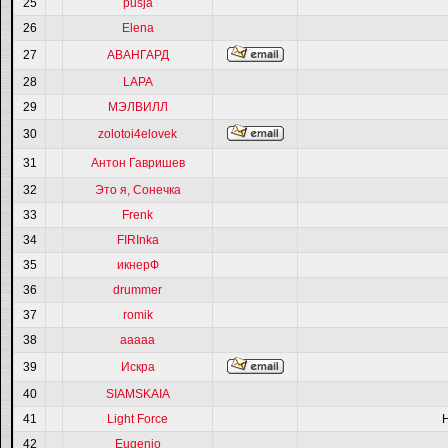
25
pusja
26
Elena
27
АВАНГАРД
28
LAPA
29
МЭЛВИЛЛ
30
zolotoi4elovek
31
Антон Гавришев
32
Это я, Сонечка
33
Frenk
34
FIRInka
35
икнерФ
36
drummer
37
romik
38
ааааа
39
Искра
40
SIAMSKAIA
41
Light Force
42
Eugenio