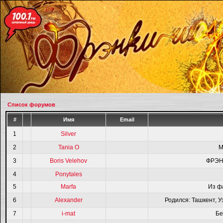
Список форумов
#
Имя
Email
1
Silver
2
Tania O
M
3
Boris Velehov
ФРЭН
4
Ponytales
5
Marfa
Из ф
6
Alexander
Родился: Ташкент, У
7
i-mat
Бе