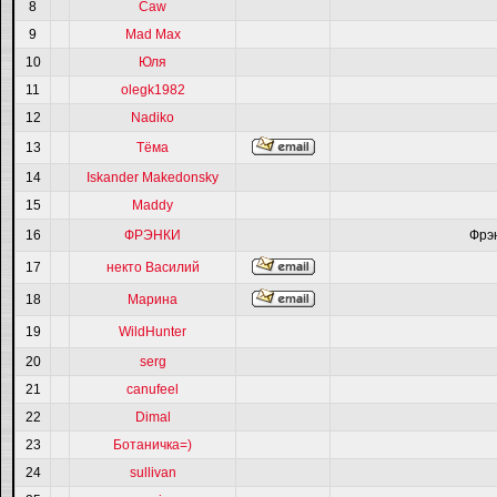
8
Caw
9
Mad Max
10
Юля
11
olegk1982
12
Nadiko
13
Тёма
14
Iskander Makedonsky
15
Maddy
16
ФРЭНКИ
Фрэ
17
некто Василий
18
Марина
19
WildHunter
20
serg
21
canufeel
22
Dimal
23
Ботаничка=)
24
sullivan