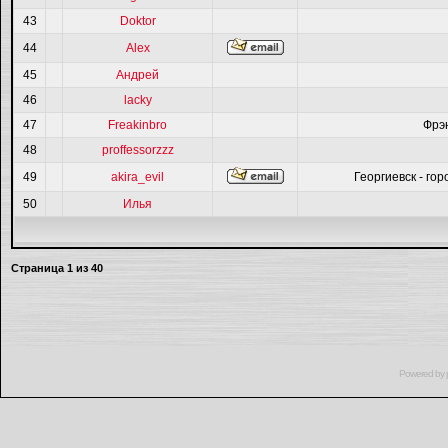
43
Doktor
44
Alex
45
Андрей
46
lacky
47
Freakinbro
Фрэ
48
proffessorzzz
49
akira_evil
Георгиевск - гор
50
Илья
Страница
1
из
40
Powered by