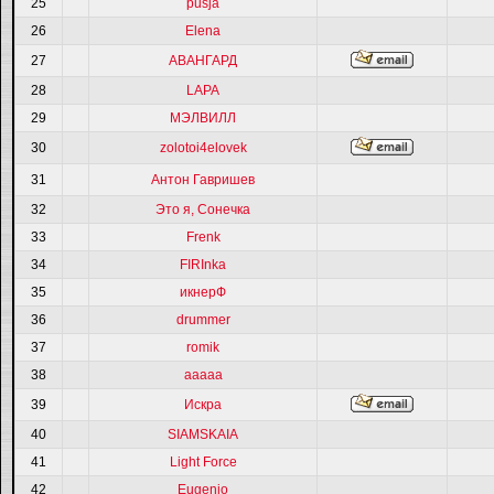
25
pusja
26
Elena
27
АВАНГАРД
28
LAPA
29
МЭЛВИЛЛ
30
zolotoi4elovek
31
Антон Гавришев
32
Это я, Сонечка
33
Frenk
34
FIRInka
35
икнерФ
36
drummer
37
romik
38
ааааа
39
Искра
40
SIAMSKAIA
41
Light Force
42
Eugenio