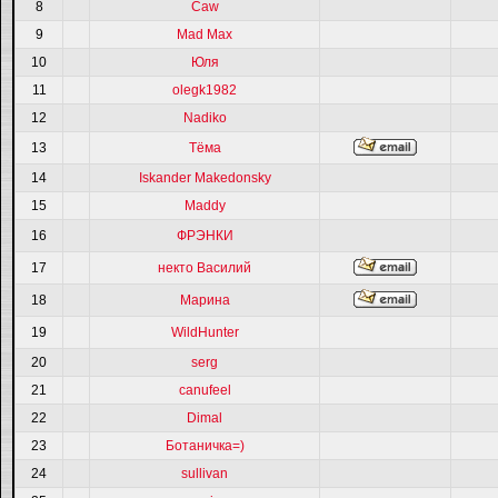
8
Caw
9
Mad Max
10
Юля
11
olegk1982
12
Nadiko
13
Тёма
14
Iskander Makedonsky
15
Maddy
16
ФРЭНКИ
17
некто Василий
18
Марина
19
WildHunter
20
serg
21
canufeel
22
Dimal
23
Ботаничка=)
24
sullivan