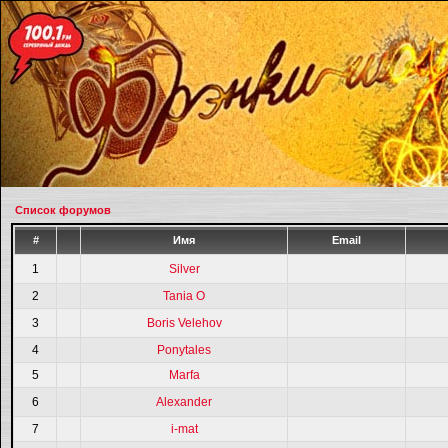
Список форумов
#
Имя
Email
1
Silver
2
Tania O
3
Boris Velehov
4
Ponytales
5
Marfa
6
Alexander
7
i-mat