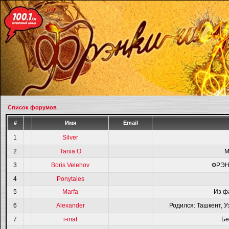
Список форумов
#
Имя
Email
1
Silver
2
Tania O
M
3
Boris Velehov
ФРЭН
4
Ponytales
5
Marfa
Из ф
6
Alexander
Родился: Ташкент, У
7
i-mat
Бе