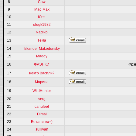
8
Caw
9
Mad Max
10
Юля
11
olegk1982
12
Nadiko
13
Тёма
14
Iskander Makedonsky
15
Maddy
16
ФРЭНКИ
Фрэ
17
некто Василий
18
Марина
19
WildHunter
20
serg
21
canufeel
22
Dimal
23
Ботаничка=)
24
sullivan