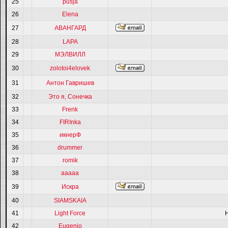
25
pusja
26
Elena
27
АВАНГАРД
28
LAPA
29
МЭЛВИЛЛ
30
zolotoi4elovek
31
Антон Гавришев
32
Это я, Сонечка
33
Frenk
34
FIRInka
35
икнерФ
36
drummer
37
romik
38
ааааа
39
Искра
40
SIAMSKAIA
41
Light Force
42
Eugenio