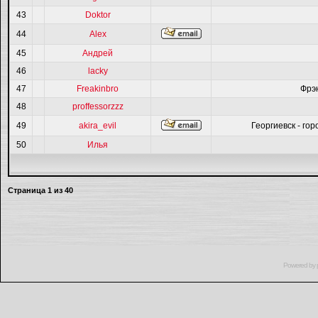
43
Doktor
44
Alex
45
Андрей
46
lacky
47
Freakinbro
Фрэ
48
proffessorzzz
49
akira_evil
Георгиевск - гор
50
Илья
Страница
1
из
40
Powered by