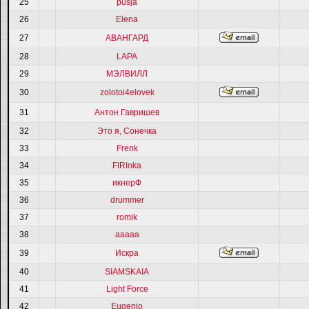
25
pusja
26
Elena
27
АВАНГАРД
28
LAPA
29
МЭЛВИЛЛ
30
zolotoi4elovek
31
Антон Гавришев
32
Это я, Сонечка
33
Frenk
34
FIRInka
35
икнерФ
36
drummer
37
romik
38
ааааа
39
Искра
40
SIAMSKAIA
41
Light Force
42
Eugenio