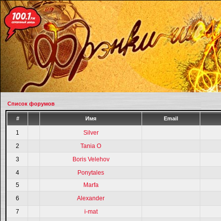
Список форумов
#
Имя
Email
1
Silver
2
Tania O
3
Boris Velehov
4
Ponytales
5
Marfa
6
Alexander
7
i-mat