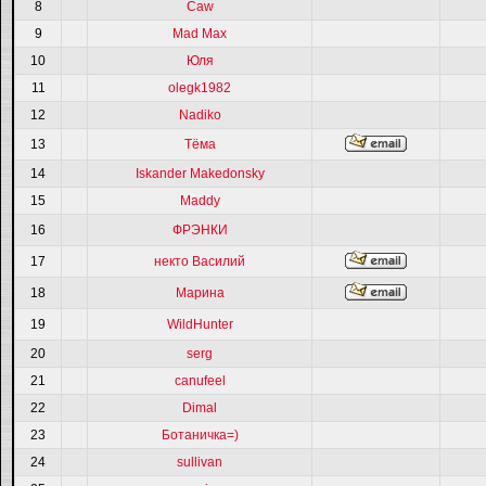
8
Caw
9
Mad Max
10
Юля
11
olegk1982
12
Nadiko
13
Тёма
14
Iskander Makedonsky
15
Maddy
16
ФРЭНКИ
17
некто Василий
18
Марина
19
WildHunter
20
serg
21
canufeel
22
Dimal
23
Ботаничка=)
24
sullivan