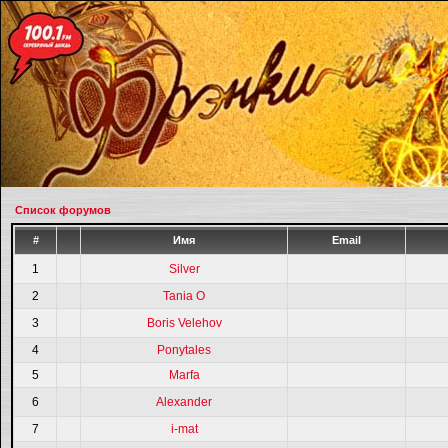
Список форумов
#
Имя
Email
1
Silver
2
Tania O
3
Boris Velehov
4
Ponytales
5
Marfa
6
Alexander
7
i-mat