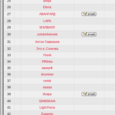
25
pusja
26
Elena
27
АВАНГАРД
28
LAPA
29
МЭЛВИЛЛ
30
zolotoi4elovek
31
Антон Гавришев
32
Это я, Сонечка
33
Frenk
34
FIRInka
35
икнерФ
36
drummer
37
romik
38
ааааа
39
Искра
40
SIAMSKAIA
41
Light Force
42
Eugenio