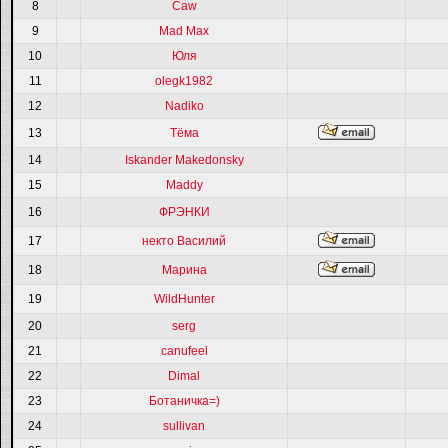
8
Caw
9
Mad Max
10
Юля
11
olegk1982
12
Nadiko
13
Тёма
14
Iskander Makedonsky
15
Maddy
16
ФРЭНКИ
17
некто Василий
18
Марина
19
WildHunter
20
serg
21
canufeel
22
Dimal
23
Ботаничка=)
24
sullivan