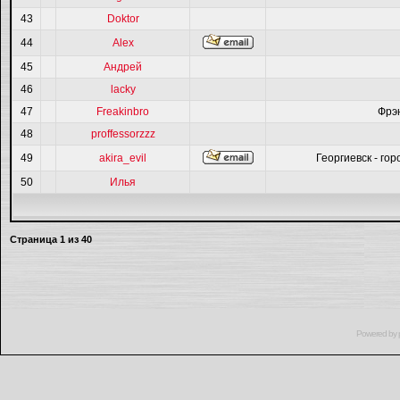
43
Doktor
44
Alex
45
Андрей
46
lacky
47
Freakinbro
Фрэ
48
proffessorzzz
49
akira_evil
Георгиевск - гор
50
Илья
Страница
1
из
40
Powered by