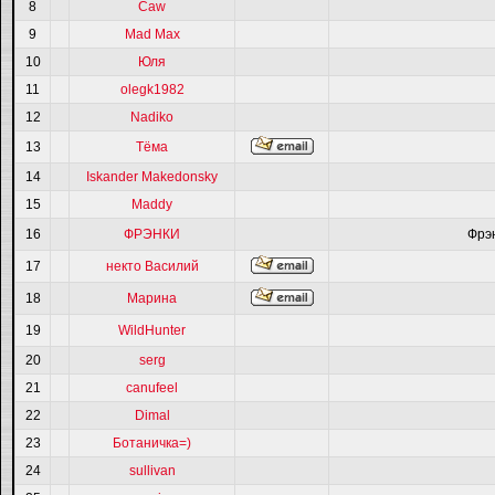
8
Caw
9
Mad Max
10
Юля
11
olegk1982
12
Nadiko
13
Тёма
14
Iskander Makedonsky
15
Maddy
16
ФРЭНКИ
Фрэ
17
некто Василий
18
Марина
19
WildHunter
20
serg
21
canufeel
22
Dimal
23
Ботаничка=)
24
sullivan