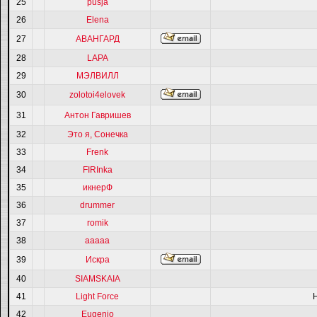
25
pusja
26
Elena
27
АВАНГАРД
28
LAPA
29
МЭЛВИЛЛ
30
zolotoi4elovek
31
Антон Гавришев
32
Это я, Сонечка
33
Frenk
34
FIRInka
35
икнерФ
36
drummer
37
romik
38
ааааа
39
Искра
40
SIAMSKAIA
41
Light Force
42
Eugenio