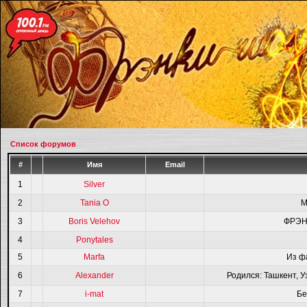
Список форумов
#
Имя
Email
1
Silver
2
Tania O
M
3
Boris Velehov
ФРЭН
4
Ponytales
5
Marfa
Из ф
6
Alexander
Родился: Ташкент, У
7
i-mat
Бе