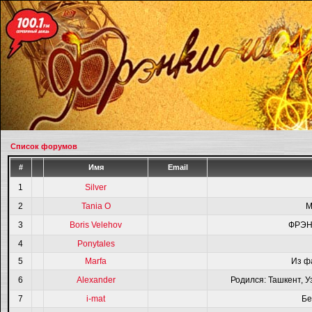
Список форумов
#
Имя
Email
1
Silver
2
Tania O
M
3
Boris Velehov
ФРЭН
4
Ponytales
5
Marfa
Из ф
6
Alexander
Родился: Ташкент, У
7
i-mat
Бе