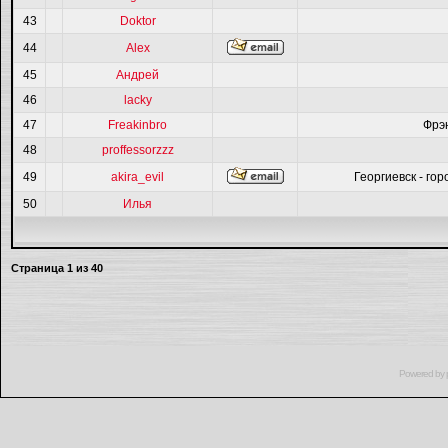
43
Doktor
44
Alex
45
Андрей
46
lacky
47
Freakinbro
Фрэ
48
proffessorzzz
49
akira_evil
Георгиевск - гор
50
Илья
Страница
1
из
40
Powered by