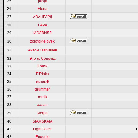
25
pusja
26
Elena
27
АВАНГАРД
28
LAPA
29
МЭЛВИЛЛ
30
zolotoi4elovek
31
Антон Гавришев
32
Это я, Сонечка
33
Frenk
34
FIRInka
35
икнерФ
36
drummer
37
romik
38
ааааа
39
Искра
40
SIAMSKAIA
41
Light Force
42
Eugenio