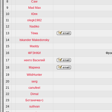
8
Caw
9
Mad Max
10
Юля
11
olegk1982
12
Nadiko
13
Тёма
14
Iskander Makedonsky
15
Maddy
16
ФРЭНКИ
Фрэ
17
некто Василий
18
Марина
19
WildHunter
20
serg
21
canufeel
22
Dimal
23
Ботаничка=)
24
sullivan