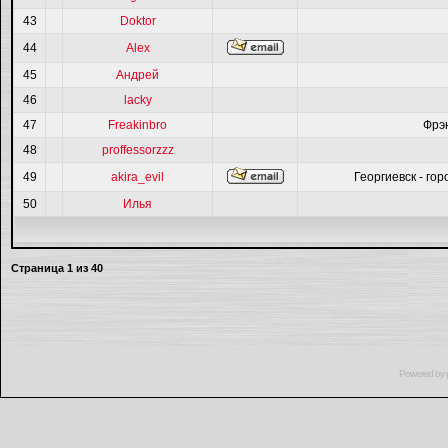
43
Doktor
44
Alex
45
Андрей
46
lacky
47
Freakinbro
Фрэ
48
proffessorzzz
49
akira_evil
Георгиевск - гор
50
Илья
Страница
1
из
40
Powered by