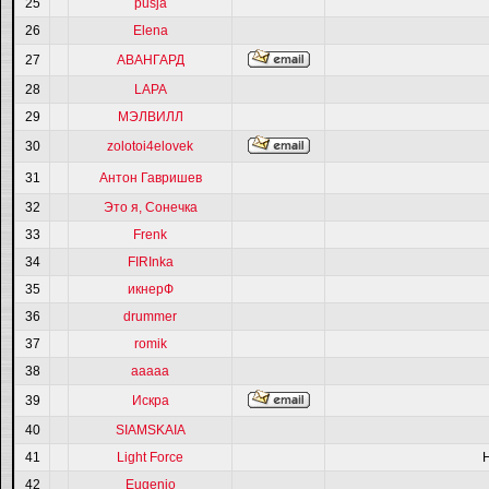
25
pusja
26
Elena
27
АВАНГАРД
28
LAPA
29
МЭЛВИЛЛ
30
zolotoi4elovek
31
Антон Гавришев
32
Это я, Сонечка
33
Frenk
34
FIRInka
35
икнерФ
36
drummer
37
romik
38
ааааа
39
Искра
40
SIAMSKAIA
41
Light Force
42
Eugenio