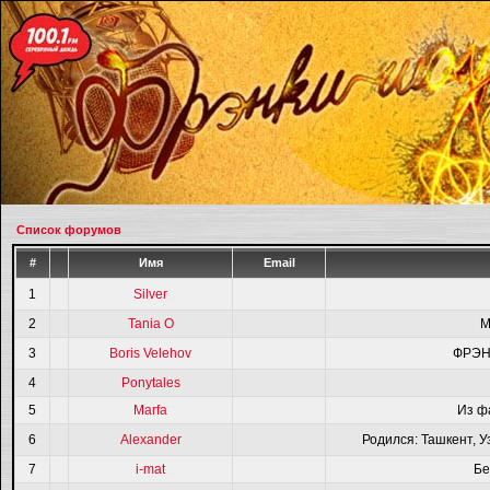
Список форумов
#
Имя
Email
1
Silver
2
Tania O
M
3
Boris Velehov
ФРЭН
4
Ponytales
5
Marfa
Из ф
6
Alexander
Родился: Ташкент, У
7
i-mat
Бе