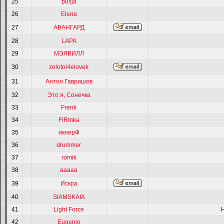
25
pusja
26
Elena
27
АВАНГАРД
28
LAPA
29
МЭЛВИЛЛ
30
zolotoi4elovek
31
Антон Гавришев
32
Это я, Сонечка
33
Frenk
34
FIRInka
35
икнерФ
36
drummer
37
romik
38
ааааа
39
Искра
40
SIAMSKAIA
41
Light Force
42
Eugenio