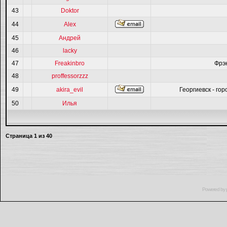
43
Doktor
44
Alex
45
Андрей
46
lacky
47
Freakinbro
Фрэ
48
proffessorzzz
49
akira_evil
Георгиевск - гор
50
Илья
Страница
1
из
40
Powered by