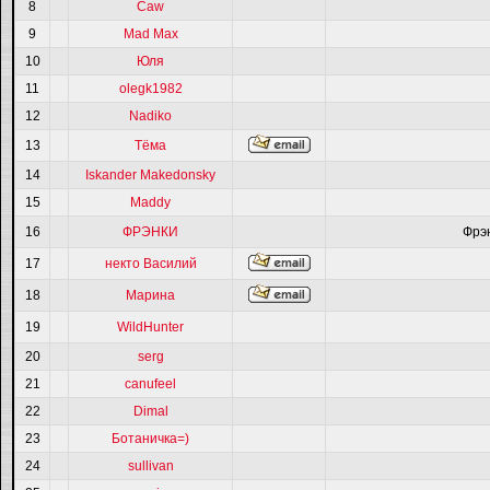
8
Caw
9
Mad Max
10
Юля
11
olegk1982
12
Nadiko
13
Тёма
14
Iskander Makedonsky
15
Maddy
16
ФРЭНКИ
Фрэ
17
некто Василий
18
Марина
19
WildHunter
20
serg
21
canufeel
22
Dimal
23
Ботаничка=)
24
sullivan