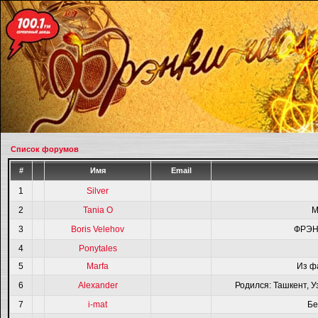
Список форумов
#
Имя
Email
1
Silver
2
Tania O
M
3
Boris Velehov
ФРЭН
4
Ponytales
5
Marfa
Из ф
6
Alexander
Родился: Ташкент, У
7
i-mat
Бе