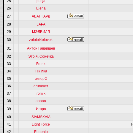
25
pusja
26
Elena
27
АВАНГАРД
28
LAPA
29
МЭЛВИЛЛ
30
zolotoi4elovek
31
Антон Гавришев
32
Это я, Сонечка
33
Frenk
34
FIRInka
35
икнерФ
36
drummer
37
romik
38
ааааа
39
Искра
40
SIAMSKAIA
41
Light Force
42
Eugenio