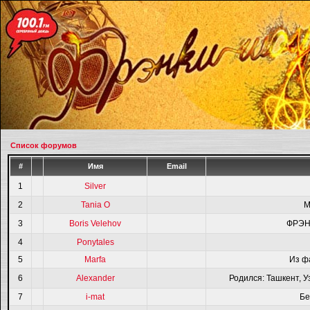
Список форумов
#
Имя
Email
1
Silver
2
Tania O
M
3
Boris Velehov
ФРЭН
4
Ponytales
5
Marfa
Из ф
6
Alexander
Родился: Ташкент, У
7
i-mat
Бе