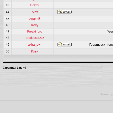
43
Doktor
44
Alex
45
Андрей
46
lacky
47
Freakinbro
Фрэ
48
proffessorzzz
49
akira_evil
Георгиевск - гор
50
Илья
Страница
1
из
40
Powered by