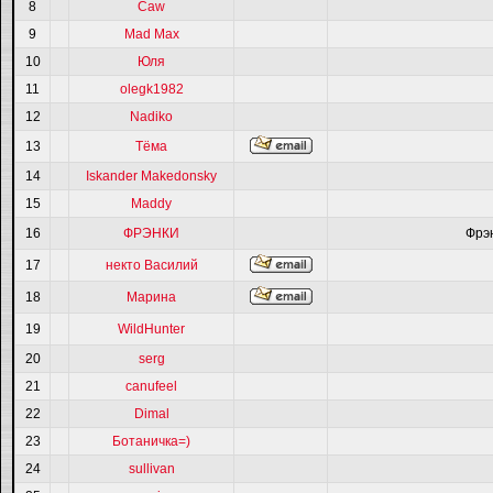
8
Caw
9
Mad Max
10
Юля
11
olegk1982
12
Nadiko
13
Тёма
14
Iskander Makedonsky
15
Maddy
16
ФРЭНКИ
Фрэ
17
некто Василий
18
Марина
19
WildHunter
20
serg
21
canufeel
22
Dimal
23
Ботаничка=)
24
sullivan