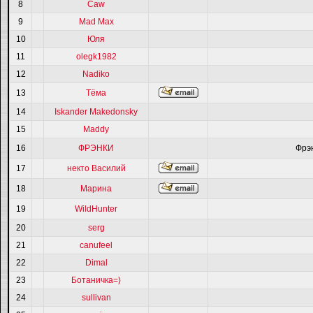
8
Caw
9
Mad Max
10
Юля
11
olegk1982
12
Nadiko
13
Тёма
14
Iskander Makedonsky
15
Maddy
16
ФРЭНКИ
Фрэ
17
некто Василий
18
Марина
19
WildHunter
20
serg
21
canufeel
22
Dimal
23
Ботаничка=)
24
sullivan