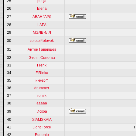
25
pusja
26
Elena
27
АВАНГАРД
28
LAPA
29
МЭЛВИЛЛ
30
zolotoi4elovek
31
Антон Гавришев
32
Это я, Сонечка
33
Frenk
34
FIRInka
35
икнерФ
36
drummer
37
romik
38
ааааа
39
Искра
40
SIAMSKAIA
41
Light Force
42
Eugenio