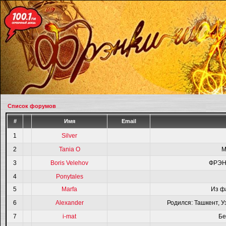
Список форумов
#
Имя
Email
1
Silver
2
Tania O
M
3
Boris Velehov
ФРЭН
4
Ponytales
5
Marfa
Из ф
6
Alexander
Родился: Ташкент, У
7
i-mat
Бе