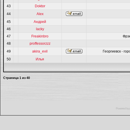
43
Doktor
44
Alex
45
Андрей
46
lacky
47
Freakinbro
Фрэ
48
proffessorzzz
49
akira_evil
Георгиевск - гор
50
Илья
Страница
1
из
40
Powered by