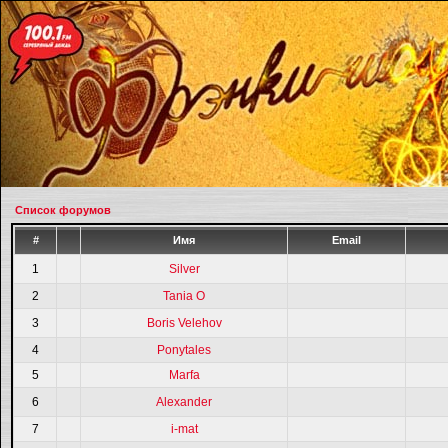
Список форумов
#
Имя
Email
1
Silver
2
Tania O
3
Boris Velehov
4
Ponytales
5
Marfa
6
Alexander
7
i-mat