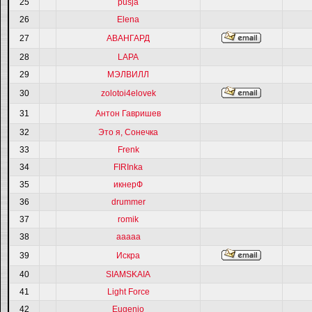
25
pusja
26
Elena
27
АВАНГАРД
28
LAPA
29
МЭЛВИЛЛ
30
zolotoi4elovek
31
Антон Гавришев
32
Это я, Сонечка
33
Frenk
34
FIRInka
35
икнерФ
36
drummer
37
romik
38
ааааа
39
Искра
40
SIAMSKAIA
41
Light Force
42
Eugenio