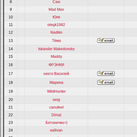
8
Caw
9
Mad Max
10
Юля
11
olegk1982
12
Nadiko
13
Тёма
14
Iskander Makedonsky
15
Maddy
16
ФРЭНКИ
17
некто Василий
18
Марина
19
WildHunter
20
serg
21
canufeel
22
Dimal
23
Ботаничка=)
24
sullivan