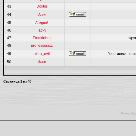
43
Doktor
44
Alex
45
Андрей
46
lacky
47
Freakinbro
Фрэ
48
proffessorzzz
49
akira_evil
Георгиевск - гор
50
Илья
Страница
1
из
40
Powered by