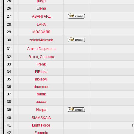
25
pusja
26
Elena
27
АВАНГАРД
28
LAPA
29
МЭЛВИЛЛ
30
zolotoi4elovek
31
Антон Гавришев
32
Это я, Сонечка
33
Frenk
34
FIRInka
35
икнерФ
36
drummer
37
romik
38
ааааа
39
Искра
40
SIAMSKAIA
41
Light Force
42
Eugenio