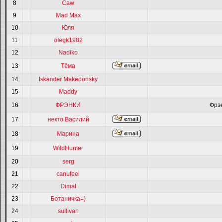
8
Caw
9
Mad Max
10
Юля
11
olegk1982
12
Nadiko
13
Тёма
14
Iskander Makedonsky
15
Maddy
16
ФРЭНКИ
Фрэ
17
некто Василий
18
Марина
19
WildHunter
20
serg
21
canufeel
22
Dimal
23
Ботаничка=)
24
sullivan