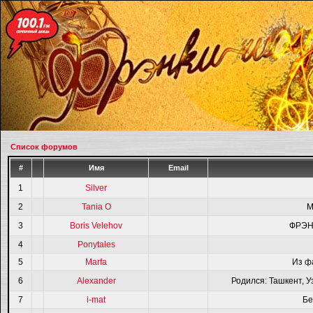
Список форумов
#
Имя
Email
1
Silver
2
Tania O
M
3
Boris Velehov
ФРЭН
4
Ponytales
5
Marfa
Из ф
6
Alexander
Родился: Ташкент, У
7
i-mat
Бе