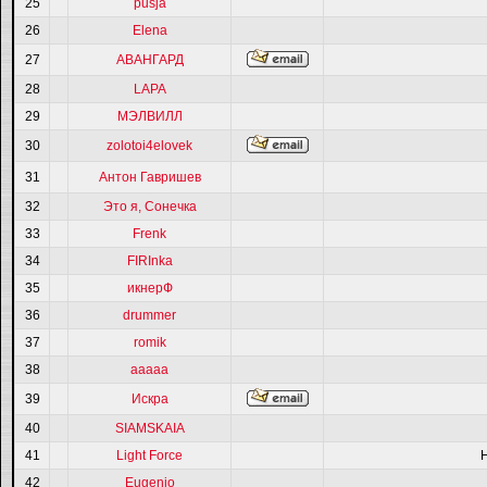
25
pusja
26
Elena
27
АВАНГАРД
28
LAPA
29
МЭЛВИЛЛ
30
zolotoi4elovek
31
Антон Гавришев
32
Это я, Сонечка
33
Frenk
34
FIRInka
35
икнерФ
36
drummer
37
romik
38
ааааа
39
Искра
40
SIAMSKAIA
41
Light Force
42
Eugenio