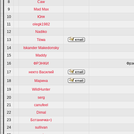
8
Caw
9
Mad Max
10
Юля
11
olegk1982
12
Nadiko
13
Тёма
14
Iskander Makedonsky
15
Maddy
16
ФРЭНКИ
Фрэ
17
некто Василий
18
Марина
19
WildHunter
20
serg
21
canufeel
22
Dimal
23
Ботаничка=)
24
sullivan