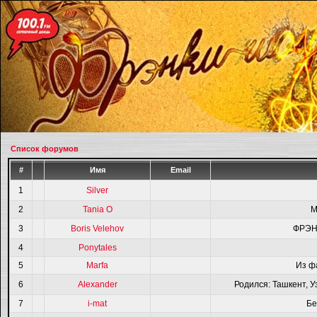
Список форумов
#
Имя
Email
1
Silver
2
Tania O
M
3
Boris Velehov
ФРЭН
4
Ponytales
5
Marfa
Из ф
6
Alexander
Родился: Ташкент, У
7
i-mat
Бе