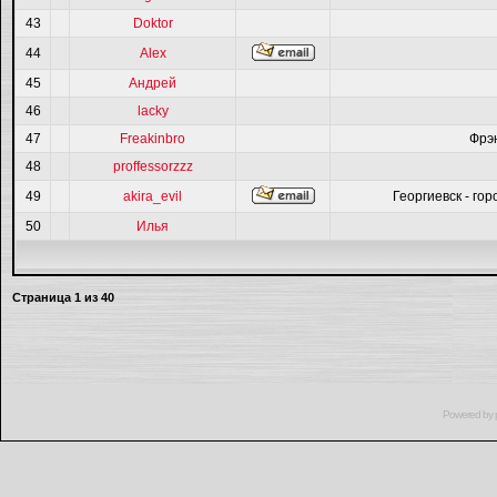
43
Doktor
44
Alex
45
Андрей
46
lacky
47
Freakinbro
Фрэ
48
proffessorzzz
49
akira_evil
Георгиевск - гор
50
Илья
Страница
1
из
40
Powered by