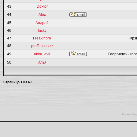
43
Doktor
44
Alex
45
Андрей
46
lacky
47
Freakinbro
Фрэ
48
proffessorzzz
49
akira_evil
Георгиевск - гор
50
Илья
Страница
1
из
40
Powered by