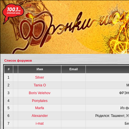
Список форумов
#
Имя
Email
1
Silver
2
Tania O
M
3
Boris Velehov
ФРЭН
4
Ponytales
5
Marfa
Из ф
6
Alexander
Родился: Ташкент, У
7
i-mat
Бе