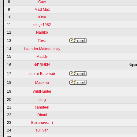
8
Caw
9
Mad Max
10
Юля
11
olegk1982
12
Nadiko
13
Тёма
14
Iskander Makedonsky
15
Maddy
16
ФРЭНКИ
Фрэ
17
некто Василий
18
Марина
19
WildHunter
20
serg
21
canufeel
22
Dimal
23
Ботаничка=)
24
sullivan