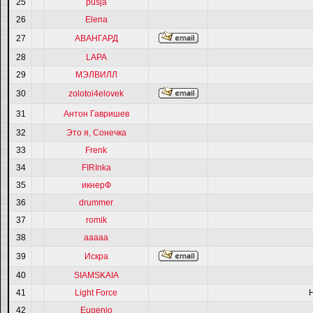
25
pusja
26
Elena
27
АВАНГАРД
28
LAPA
29
МЭЛВИЛЛ
30
zolotoi4elovek
31
Антон Гавришев
32
Это я, Сонечка
33
Frenk
34
FIRInka
35
икнерФ
36
drummer
37
romik
38
ааааа
39
Искра
40
SIAMSKAIA
41
Light Force
42
Eugenio