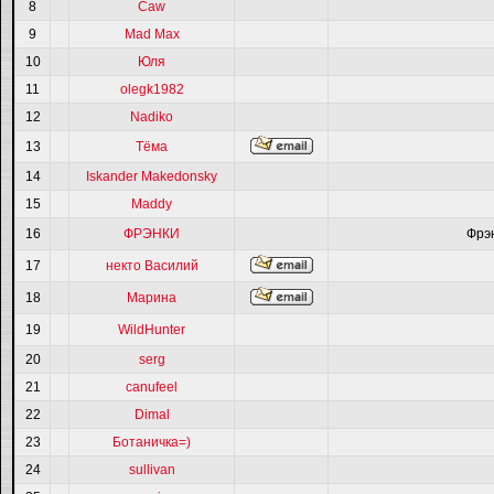
8
Caw
9
Mad Max
10
Юля
11
olegk1982
12
Nadiko
13
Тёма
14
Iskander Makedonsky
15
Maddy
16
ФРЭНКИ
Фрэ
17
некто Василий
18
Марина
19
WildHunter
20
serg
21
canufeel
22
Dimal
23
Ботаничка=)
24
sullivan