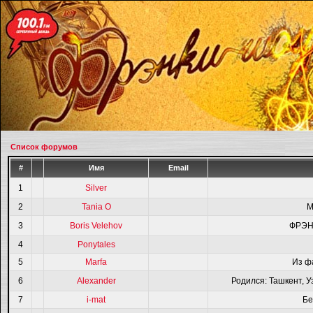
Список форумов
#
Имя
Email
1
Silver
2
Tania O
M
3
Boris Velehov
ФРЭН
4
Ponytales
5
Marfa
Из ф
6
Alexander
Родился: Ташкент, У
7
i-mat
Бе