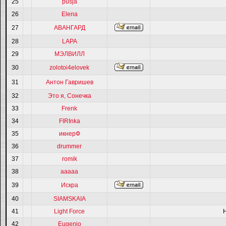
25
pusja
26
Elena
27
АВАНГАРД
28
LAPA
29
МЭЛВИЛЛ
30
zolotoi4elovek
31
Антон Гавришев
32
Это я, Сонечка
33
Frenk
34
FIRInka
35
икнерФ
36
drummer
37
romik
38
ааааа
39
Искра
40
SIAMSKAIA
41
Light Force
42
Eugenio