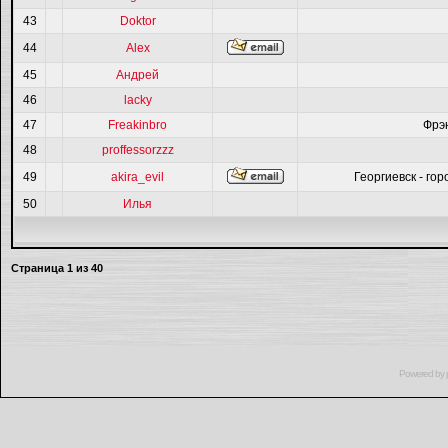
43
Doktor
44
Alex
45
Андрей
46
lacky
47
Freakinbro
Фрэ
48
proffessorzzz
49
akira_evil
Георгиевск - гор
50
Илья
Страница
1
из
40
Powered by