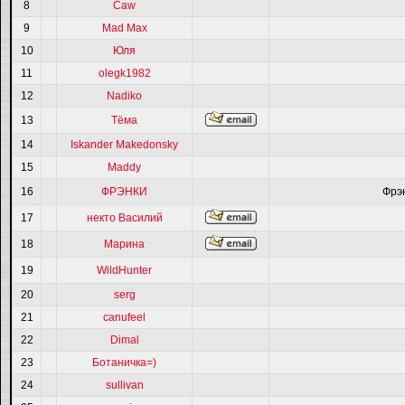
8
Caw
9
Mad Max
10
Юля
11
olegk1982
12
Nadiko
13
Тёма
14
Iskander Makedonsky
15
Maddy
16
ФРЭНКИ
Фрэ
17
некто Василий
18
Марина
19
WildHunter
20
serg
21
canufeel
22
Dimal
23
Ботаничка=)
24
sullivan