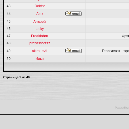
43
Doktor
44
Alex
45
Андрей
46
lacky
47
Freakinbro
Фрэ
48
proffessorzzz
49
akira_evil
Георгиевск - гор
50
Илья
Страница
1
из
40
Powered by