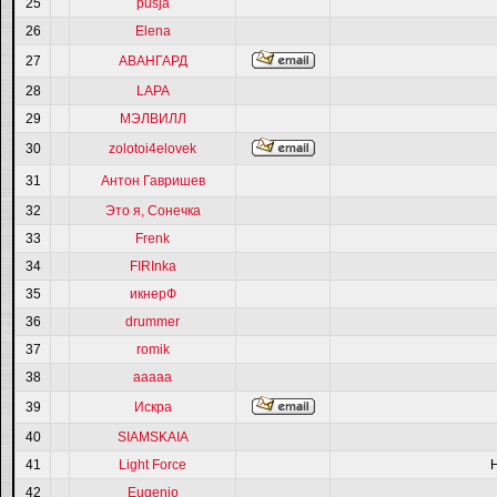
25
pusja
26
Elena
27
АВАНГАРД
28
LAPA
29
МЭЛВИЛЛ
30
zolotoi4elovek
31
Антон Гавришев
32
Это я, Сонечка
33
Frenk
34
FIRInka
35
икнерФ
36
drummer
37
romik
38
ааааа
39
Искра
40
SIAMSKAIA
41
Light Force
42
Eugenio