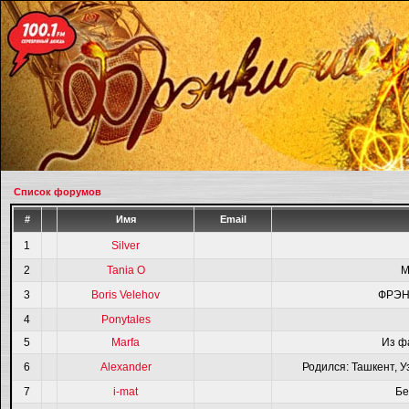
Список форумов
#
Имя
Email
1
Silver
2
Tania O
M
3
Boris Velehov
ФРЭН
4
Ponytales
5
Marfa
Из ф
6
Alexander
Родился: Ташкент, У
7
i-mat
Бе