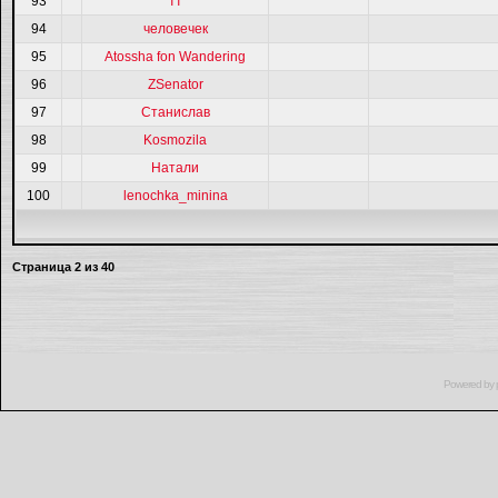
93
тт
94
человечек
95
Atossha fon Wandering
96
ZSenator
97
Станислав
98
Kosmozila
99
Натали
100
lenochka_minina
Страница
2
из
40
Powered by