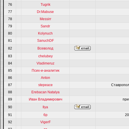
76
Tugrik
77
Dr.Mabuse
78
Messirr
79
Sandr
80
Kolynuch
81
SanuchDF
82
Всеволод
83
chelubey
84
Vladimeruz
85
Псих-и-аналитик
86
Anton
87
stepeace
Ставропол
88
Erebacan Natalya
89
Иван Владимирович
при
90
Ilya
91
6p
20
92
VigerF