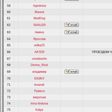
59
Agedesia
60
Жанна
61
MadDog
62
SIVALER
63
Амина
64
Ярослав
65
vetka25
66
AKTER
ПРОЕЗДОМ Ч
67
omskberlin
68
Denny_Real
69
владимир
70
IOGINY
71
levandr
72
Румата
73
маруська
74
lena-ilinkova
75
Katya