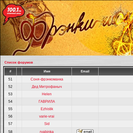
Список форумов
#
Имя
Email
51
Соня-фрэнкоманка
52
Дед Митрофаныч
53
Helen
54
ГАВРИЛА
55
Ezhistik
56
varie-vrai
57
Sid
58
ryabinka