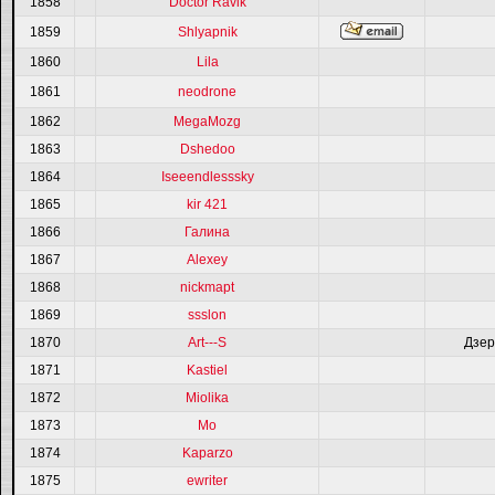
1858
Doctor Ravik
1859
Shlyapnik
1860
Lila
1861
neodrone
1862
МegaMozg
1863
Dshedoo
1864
Isеееndlesssky
1865
kir 421
1866
Галина
1867
Alexey
1868
nickmapt
1869
ssslon
1870
Art---S
Дзер
1871
Kastiel
1872
Miolika
1873
Mo
1874
Kaparzo
1875
ewriter