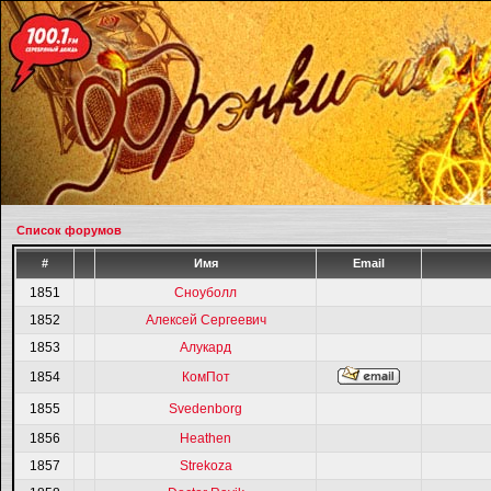
Список форумов
#
Имя
Email
1851
Сноуболл
1852
Алексей Сергеевич
1853
Алукард
1854
КомПот
1855
Svedenborg
1856
Heathen
1857
Strekoza