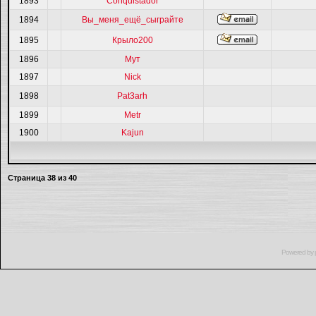
1893
Conquistador
1894
Вы_меня_ещё_сыграйте
1895
Крыло200
1896
Мут
1897
Nick
1898
Pat3arh
1899
Metr
1900
Kajun
Страница
38
из
40
Powered by