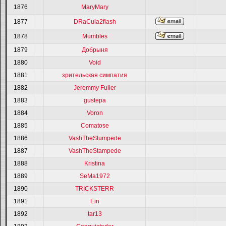
1876
MaryMary
1877
DRaCula2flash
1878
Mumbles
1879
Добрыня
1880
Void
1881
зрительская симпатия
1882
Jeremmy Fuller
1883
gustepa
1884
Voron
1885
Comatose
1886
VashTheStumpede
1887
VashTheStampede
1888
Kristina
1889
SeMa1972
1890
TRICKSTERR
1891
Ein
1892
tar13