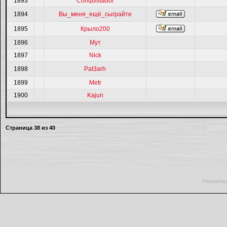
1893
Conquistador
1894
Вы_меня_ещё_сыграйте
1895
Крыло200
1896
Мут
1897
Nick
1898
Pat3arh
1899
Metr
1900
Kajun
Страница
38
из
40
Powered by