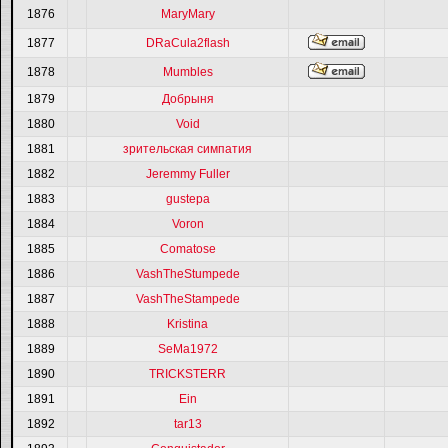
1876
MaryMary
1877
DRaCula2flash
1878
Mumbles
1879
Добрыня
1880
Void
1881
зрительская симпатия
1882
Jeremmy Fuller
1883
gustepa
1884
Voron
1885
Comatose
1886
VashTheStumpede
1887
VashTheStampede
1888
Kristina
1889
SeMa1972
1890
TRICKSTERR
1891
Ein
1892
tar13