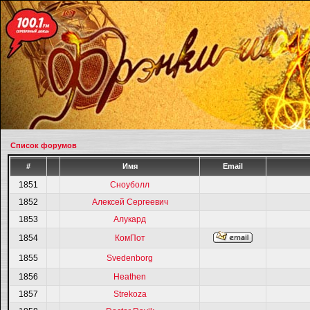
Список форумов
#
Имя
Email
1851
Сноуболл
1852
Алексей Сергеевич
1853
Алукард
1854
КомПот
1855
Svedenborg
1856
Heathen
1857
Strekoza