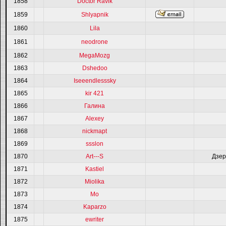
1858
Doctor Ravik
1859
Shlyapnik
1860
Lila
1861
neodrone
1862
МegaMozg
1863
Dshedoo
1864
Isеееndlesssky
1865
kir 421
1866
Галина
1867
Alexey
1868
nickmapt
1869
ssslon
1870
Art---S
Дзер
1871
Kastiel
1872
Miolika
1873
Mo
1874
Kaparzo
1875
ewriter