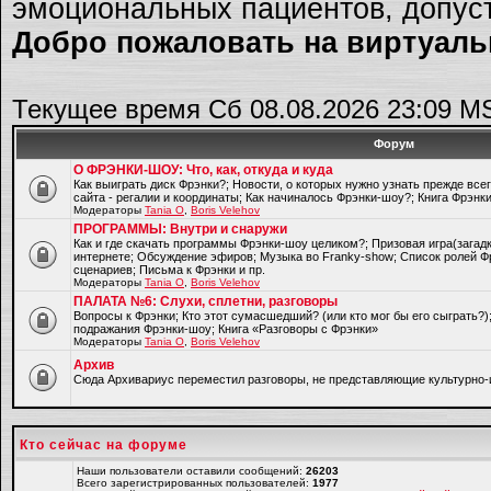
эмоциональных пациентов, допуст
Добро пожаловать на виртуальн
Текущее время Сб 08.08.2026 23:09 M
Форум
О ФРЭНКИ-ШОУ: Что, как, откуда и куда
Как выиграть диск Фрэнки?; Новости, о которых нужно узнать прежде все
сайта - регалии и координаты; Как начиналось Фрэнки-шоу?; Книга Фрэнк
Модераторы
Tania O
,
Boris Velehov
ПРОГРАММЫ: Внутри и снаружи
Как и где скачать программы Фрэнки-шоу целиком?; Призовая игра(загад
интернете; Обсуждение эфиров; Музыка во Franky-show; Список ролей Ф
сценариев; Письма к Фрэнки и пр.
Модераторы
Tania O
,
Boris Velehov
ПАЛАТА №6: Слухи, сплетни, разговоры
Вопросы к Фрэнки; Кто этот сумасшедший? (или кто мог бы его сыграть?
подражания Фрэнки-шоу; Книга «Разговоры с Фрэнки»
Модераторы
Tania O
,
Boris Velehov
Архив
Cюда Архивариус переместил разговоры, не представляющие культурно-
Кто сейчас на форуме
Наши пользователи оставили сообщений:
26203
Всего зарегистрированных пользователей:
1977