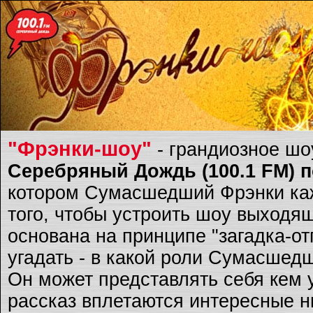
"Фрэнки-шоу"
- грандиозное ш
Серебряный Дождь (100.1 FM) по
котором Сумасшедший Фрэнки каж
того, чтобы устроить шоу выходящ
основана на принципе "загадка-о
угадать - в какой роли Сумасшед
Он может представлять себя кем 
рассказ вплетаются интересные ню