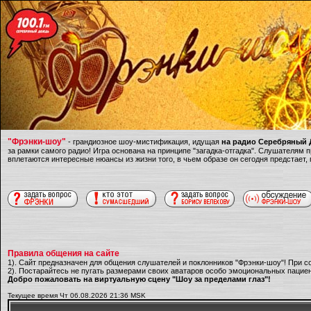
"Фрэнки-шоу"
- грандиозное шоу-мистификация, идущая
на радио Серебряный Д
за рамки самого радио! Игра основана на принципе "загадка-отгадка". Слушателям
вплетаются интересные нюансы из жизни того, в чьем образе он сегодня предстает,
Правила общения на сайте
1). Сайт предназначен для общения слушателей и поклонников "Фрэнки-шоу"! При с
2). Постарайтесь не пугать размерами своих аватаров особо эмоциональных пациен
Добро пожаловать на виртуальную сцену "Шоу за пределами глаз"!
Текущее время Чт 06.08.2026 21:36 MSK