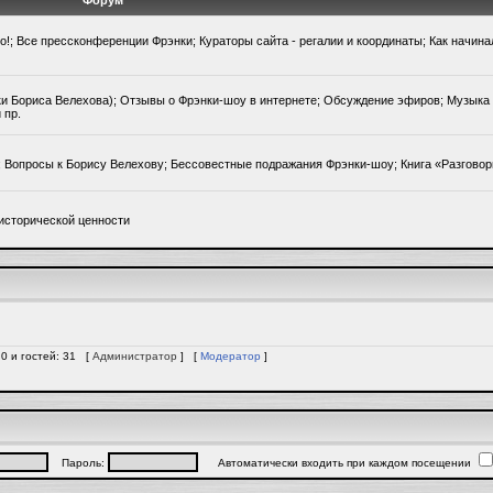
Форум
го!; Все прессконференции Фрэнки; Кураторы сайта - регалии и координаты; Как начин
ки Бориса Велехова); Отзывы о Фрэнки-шоу в интернете; Обсуждение эфиров; Музыка 
 пр.
); Вопросы к Борису Велехову; Бессовестные подражания Фрэнки-шоу; Книга «Разгово
исторической ценности
 0 и гостей: 31 [
Администратор
] [
Модератор
]
Пароль:
Автоматически входить при каждом посещении