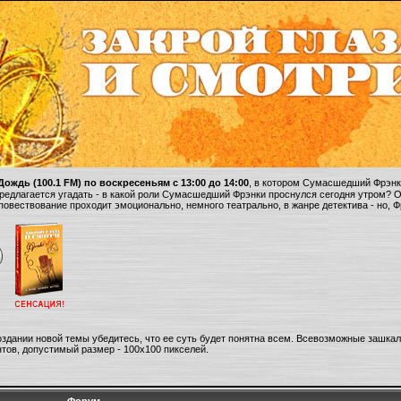
ождь (100.1 FM) по воскресеньям с 13:00 до 14:00
, в котором Сумасшедший Фрэнки
 предлагается угадать - в какой роли Сумасшедший Фрэнки проснулся сегодня утром? 
 повествование проходит эмоционально, немного театрально, в жанре детектива - но, 
оздании новой темы убедитесь, что ее суть будет понятна всем. Всевозможные зашка
тов, допустимый размер - 100х100 пикселей.