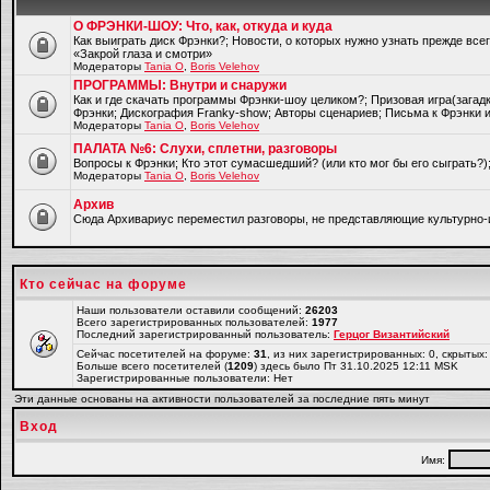
О ФРЭНКИ-ШОУ: Что, как, откуда и куда
Как выиграть диск Фрэнки?; Новости, о которых нужно узнать прежде все
«Закрой глаза и смотри»
Модераторы
Tania O
,
Boris Velehov
ПРОГРАММЫ: Внутри и снаружи
Как и где скачать программы Фрэнки-шоу целиком?; Призовая игра(загад
Фрэнки; Дискография Franky-show; Авторы сценариев; Письма к Фрэнки и
Модераторы
Tania O
,
Boris Velehov
ПАЛАТА №6: Слухи, сплетни, разговоры
Вопросы к Фрэнки; Кто этот сумасшедший? (или кто мог бы его сыграть?
Модераторы
Tania O
,
Boris Velehov
Архив
Cюда Архивариус переместил разговоры, не представляющие культурно-
Кто сейчас на форуме
Наши пользователи оставили сообщений:
26203
Всего зарегистрированных пользователей:
1977
Последний зарегистрированный пользователь:
Герцог Византийский
Сейчас посетителей на форуме:
31
, из них зарегистрированных: 0, скрытых:
Больше всего посетителей (
1209
) здесь было Пт 31.10.2025 12:11 MSK
Зарегистрированные пользователи: Нет
Эти данные основаны на активности пользователей за последние пять минут
Вход
Имя: