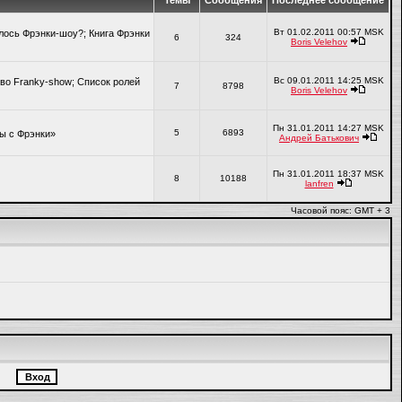
Темы
Сообщения
Последнее сообщение
Вт 01.02.2011 00:57 MSK
алось Фрэнки-шоу?; Книга Фрэнки
6
324
Boris Velehov
Вс 09.01.2011 14:25 MSK
во Franky-show; Список ролей
7
8798
Boris Velehov
Пн 31.01.2011 14:27 MSK
5
6893
ры с Фрэнки»
Андрей Батькович
Пн 31.01.2011 18:37 MSK
8
10188
lanfren
Часовой пояс: GMT + 3