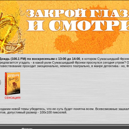
ождь (100.1 FM) по воскресеньям с 13:00 до 14:00
, в котором Сумасшедший Фрэнки
 предлагается угадать - в какой роли Сумасшедший Фрэнки проснулся сегодня утром? 
 повествование проходит эмоционально, немного театрально, в жанре детектива - но, 
оздании новой темы убедитесь, что ее суть будет понятна всем. Всевозможные зашка
тов, допустимый размер - 100х100 пикселей.