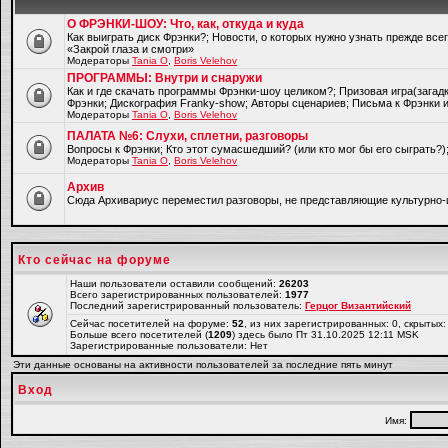
О ФРЭНКИ-ШОУ: Что, как, откуда и куда
Как выиграть диск Фрэнки?; Новости, о которых нужно узнать прежде все
«Закрой глаза и смотри»
Модераторы
Tania O
,
Boris Velehov
ПРОГРАММЫ: Внутри и снаружи
Как и где скачать программы Фрэнки-шоу целиком?; Призовая игра(загад
Фрэнки; Дискография Franky-show; Авторы сценариев; Письма к Фрэнки и
Модераторы
Tania O
,
Boris Velehov
ПАЛАТА №6: Слухи, сплетни, разговоры
Вопросы к Фрэнки; Кто этот сумасшедший? (или кто мог бы его сыграть?
Модераторы
Tania O
,
Boris Velehov
Архив
Cюда Архивариус переместил разговоры, не представляющие культурно-
Кто сейчас на форуме
Наши пользователи оставили сообщений:
26203
Всего зарегистрированных пользователей:
1977
Последний зарегистрированный пользователь:
Герцог Византийский
Сейчас посетителей на форуме:
52
, из них зарегистрированных: 0, скрытых:
Больше всего посетителей (
1209
) здесь было Пт 31.10.2025 12:11 MSK
Зарегистрированные пользователи: Нет
Эти данные основаны на активности пользователей за последние пять минут
Вход
Имя: