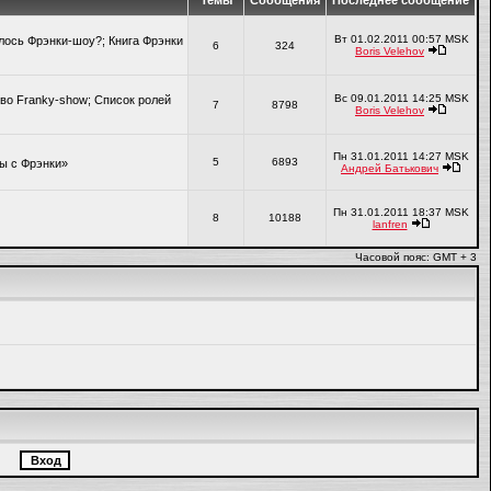
Темы
Сообщения
Последнее сообщение
Вт 01.02.2011 00:57 MSK
алось Фрэнки-шоу?; Книга Фрэнки
6
324
Boris Velehov
Вс 09.01.2011 14:25 MSK
во Franky-show; Список ролей
7
8798
Boris Velehov
Пн 31.01.2011 14:27 MSK
5
6893
ры с Фрэнки»
Андрей Батькович
Пн 31.01.2011 18:37 MSK
8
10188
lanfren
Часовой пояс: GMT + 3