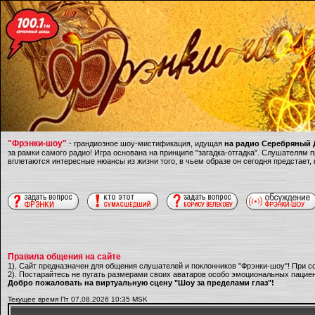
"Фрэнки-шоу"
- грандиозное шоу-мистификация, идущая
на радио Серебряный Д
за рамки самого радио! Игра основана на принципе "загадка-отгадка". Слушателям
вплетаются интересные нюансы из жизни того, в чьем образе он сегодня предстает,
Правила общения на сайте
1). Сайт предназначен для общения слушателей и поклонников "Фрэнки-шоу"! При с
2). Постарайтесь не пугать размерами своих аватаров особо эмоциональных пациен
Добро пожаловать на виртуальную сцену "Шоу за пределами глаз"!
Текущее время Пт 07.08.2026 10:35 MSK