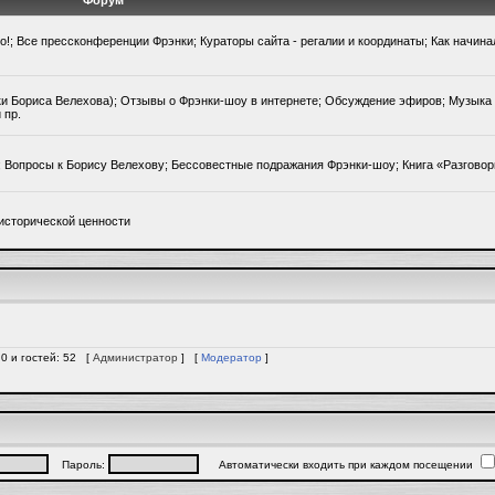
Форум
го!; Все прессконференции Фрэнки; Кураторы сайта - регалии и координаты; Как начин
ки Бориса Велехова); Отзывы о Фрэнки-шоу в интернете; Обсуждение эфиров; Музыка 
 пр.
); Вопросы к Борису Велехову; Бессовестные подражания Фрэнки-шоу; Книга «Разгово
исторической ценности
 0 и гостей: 52 [
Администратор
] [
Модератор
]
Пароль:
Автоматически входить при каждом посещении