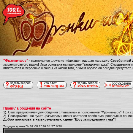
"Фрэнки-шоу"
- грандиозное шоу-мистификация, идущая
на радио Серебряный Д
за рамки самого радио! Игра основана на принципе "загадка-отгадка". Слушателям
вплетаются интересные нюансы из жизни того, в чьем образе он сегодня предстает,
Правила общения на сайте
1). Сайт предназначен для общения слушателей и поклонников "Фрэнки-шоу"! При с
2). Постарайтесь не пугать размерами своих аватаров особо эмоциональных пациен
Добро пожаловать на виртуальную сцену "Шоу за пределами глаз"!
Текущее время Пт 07.08.2026 04:57 MSK