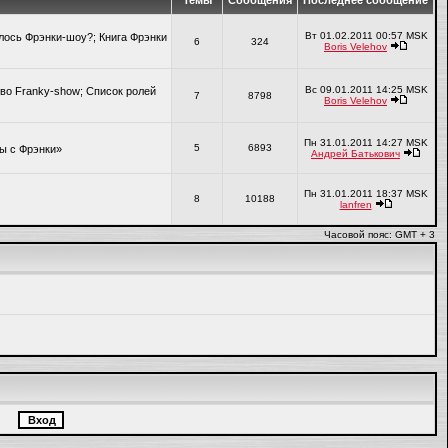
Темы
Сообщения
Последнее сообщение
Вт 01.02.2011 00:57 MSK
алось Фрэнки-шоу?; Книга Фрэнки
6
324
Boris Velehov
Вс 09.01.2011 14:25 MSK
во Franky-show; Список ролей
7
8798
Boris Velehov
Пн 31.01.2011 14:27 MSK
5
6893
ры с Фрэнки»
Андрей Батькович
Пн 31.01.2011 18:37 MSK
8
10188
lanfren
Часовой пояс: GMT + 3