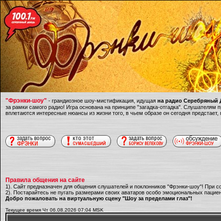
"Фрэнки-шоу"
- грандиозное шоу-мистификация, идущая
на радио Серебряный Д
за рамки самого радио! Игра основана на принципе "загадка-отгадка". Слушателям
вплетаются интересные нюансы из жизни того, в чьем образе он сегодня предстает,
Правила общения на сайте
1). Сайт предназначен для общения слушателей и поклонников "Фрэнки-шоу"! При с
2). Постарайтесь не пугать размерами своих аватаров особо эмоциональных пациен
Добро пожаловать на виртуальную сцену "Шоу за пределами глаз"!
Текущее время Чт 06.08.2026 07:04 MSK