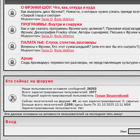
О ФРЭНКИ-ШОУ: Что, как, откуда и куда
Как выиграть диск Фрэнки?; Новости, о которых нужно узнать прежде все
«Закрой глаза и смотри»
Модераторы
Tania O
,
Boris Velehov
ПРОГРАММЫ: Внутри и снаружи
Как и где скачать программы Фрэнки-шоу целиком?; Призовая игра(загад
Фрэнки; Дискография Franky-show; Авторы сценариев; Письма к Фрэнки и
Модераторы
Tania O
,
Boris Velehov
ПАЛАТА №6: Слухи, сплетни, разговоры
Вопросы к Фрэнки; Кто этот сумасшедший? (или кто мог бы его сыграть?
Модераторы
Tania O
,
Boris Velehov
Архив
Cюда Архивариус переместил разговоры, не представляющие культурно-
Кто сейчас на форуме
Наши пользователи оставили сообщений:
26203
Всего зарегистрированных пользователей:
1977
Последний зарегистрированный пользователь:
Герцог Византийский
Сейчас посетителей на форуме:
40
, из них зарегистрированных: 0, скрытых:
Больше всего посетителей (
1209
) здесь было Пт 31.10.2025 12:11 MSK
Зарегистрированные пользователи: Нет
Эти данные основаны на активности пользователей за последние пять минут
Вход
Имя: