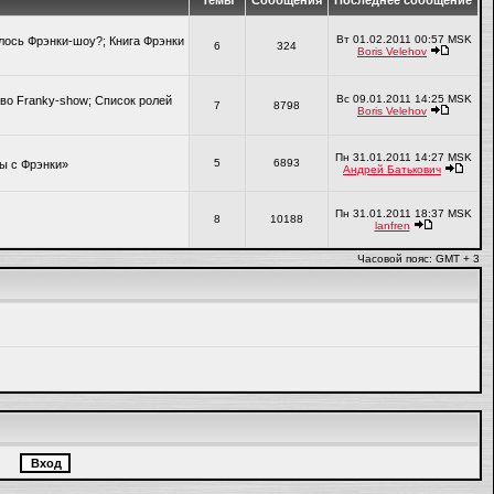
Темы
Сообщения
Последнее сообщение
Вт 01.02.2011 00:57 MSK
алось Фрэнки-шоу?; Книга Фрэнки
6
324
Boris Velehov
Вс 09.01.2011 14:25 MSK
во Franky-show; Список ролей
7
8798
Boris Velehov
Пн 31.01.2011 14:27 MSK
5
6893
ры с Фрэнки»
Андрей Батькович
Пн 31.01.2011 18:37 MSK
8
10188
lanfren
Часовой пояс: GMT + 3