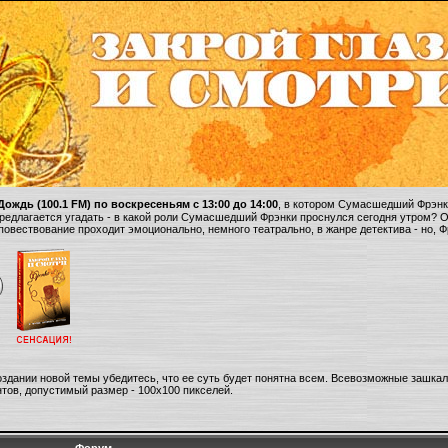
ождь (100.1 FM) по воскресеньям с 13:00 до 14:00
, в котором Сумасшедший Фрэнки
 предлагается угадать - в какой роли Сумасшедший Фрэнки проснулся сегодня утром? 
 повествование проходит эмоционально, немного театрально, в жанре детектива - но, 
оздании новой темы убедитесь, что ее суть будет понятна всем. Всевозможные зашка
тов, допустимый размер - 100х100 пикселей.