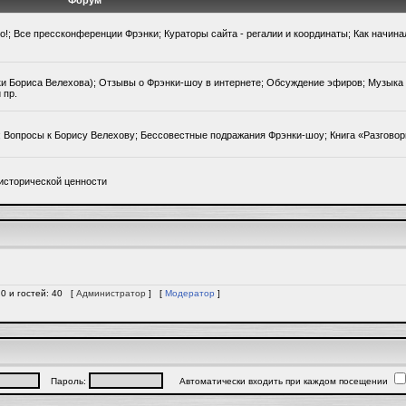
Форум
го!; Все прессконференции Фрэнки; Кураторы сайта - регалии и координаты; Как начин
ки Бориса Велехова); Отзывы о Фрэнки-шоу в интернете; Обсуждение эфиров; Музыка 
 пр.
); Вопросы к Борису Велехову; Бессовестные подражания Фрэнки-шоу; Книга «Разгово
исторической ценности
 0 и гостей: 40 [
Администратор
] [
Модератор
]
Пароль:
Автоматически входить при каждом посещении