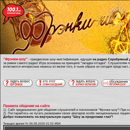
"Фрэнки-шоу"
- грандиозное шоу-мистификация, идущая
на радио Серебряный Д
за рамки самого радио! Игра основана на принципе "загадка-отгадка". Слушателям
вплетаются интересные нюансы из жизни того, в чьем образе он сегодня предстает,
Правила общения на сайте
1). Сайт предназначен для общения слушателей и поклонников "Фрэнки-шоу"! При с
2). Постарайтесь не пугать размерами своих аватаров особо эмоциональных пациен
Добро пожаловать на виртуальную сцену "Шоу за пределами глаз"!
Текущее время Чт 06.08.2026 01:52 MSK