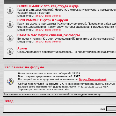
О ФРЭНКИ-ШОУ: Что, как, откуда и куда
Как выиграть диск Фрэнки?; Новости, о которых нужно узнать прежде все
«Закрой глаза и смотри»
Модераторы
Tania O
,
Boris Velehov
ПРОГРАММЫ: Внутри и снаружи
Как и где скачать программы Фрэнки-шоу целиком?; Призовая игра(загад
Фрэнки; Дискография Franky-show; Авторы сценариев; Письма к Фрэнки и
Модераторы
Tania O
,
Boris Velehov
ПАЛАТА №6: Слухи, сплетни, разговоры
Вопросы к Фрэнки; Кто этот сумасшедший? (или кто мог бы его сыграть?
Модераторы
Tania O
,
Boris Velehov
Архив
Cюда Архивариус переместил разговоры, не представляющие культурно-
Кто сейчас на форуме
Наши пользователи оставили сообщений:
26203
Всего зарегистрированных пользователей:
1977
Последний зарегистрированный пользователь:
Герцог Византийский
Сейчас посетителей на форуме:
37
, из них зарегистрированных: 0, скрытых:
Больше всего посетителей (
1209
) здесь было Пт 31.10.2025 12:11 MSK
Зарегистрированные пользователи: Нет
Эти данные основаны на активности пользователей за последние пять минут
Вход
Имя: