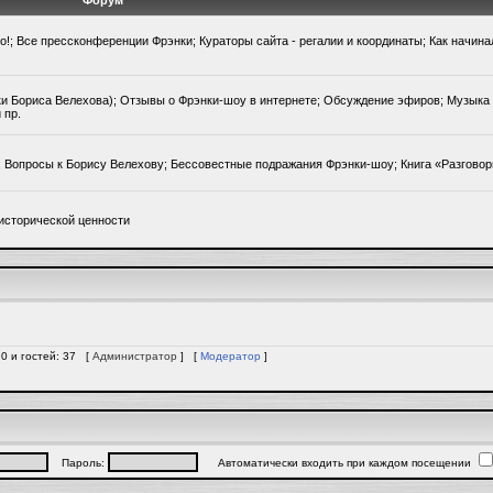
Форум
го!; Все прессконференции Фрэнки; Кураторы сайта - регалии и координаты; Как начин
ки Бориса Велехова); Отзывы о Фрэнки-шоу в интернете; Обсуждение эфиров; Музыка 
 пр.
); Вопросы к Борису Велехову; Бессовестные подражания Фрэнки-шоу; Книга «Разгово
исторической ценности
 0 и гостей: 37 [
Администратор
] [
Модератор
]
Пароль:
Автоматически входить при каждом посещении