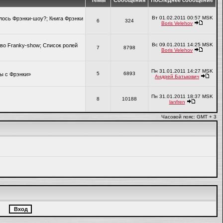
Темы
Сообщения
Последнее сообщение
Вт 01.02.2011 00:57 MSK
алось Фрэнки-шоу?; Книга Фрэнки
6
324
Boris Velehov
Вс 09.01.2011 14:25 MSK
во Franky-show; Список ролей
7
8798
Boris Velehov
Пн 31.01.2011 14:27 MSK
5
6893
ры с Фрэнки»
Андрей Батькович
Пн 31.01.2011 18:37 MSK
8
10188
lanfren
Часовой пояс: GMT + 3