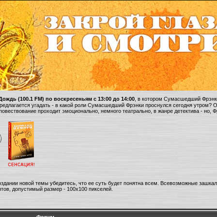
ождь (100.1 FM) по воскресеньям с 13:00 до 14:00
, в котором Сумасшедший Фрэнки
 предлагается угадать - в какой роли Сумасшедший Фрэнки проснулся сегодня утром? 
 повествование проходит эмоционально, немного театрально, в жанре детектива - но, 
оздании новой темы убедитесь, что ее суть будет понятна всем. Всевозможные зашка
тов, допустимый размер - 100х100 пикселей.