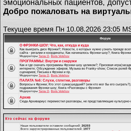
эмоциональных пациентов, допуст
Добро пожаловать на виртуальн
Текущее время Пн 10.08.2026 23:05 M
Форум
О ФРЭНКИ-ШОУ: Что, как, откуда и куда
Как выиграть диск Фрэнки?; Новости, о которых нужно узнать прежде все
сайта - регалии и координаты; Как начиналось Фрэнки-шоу?; Книга Фрэнк
Модераторы
Tania O
,
Boris Velehov
ПРОГРАММЫ: Внутри и снаружи
Как и где скачать программы Фрэнки-шоу целиком?; Призовая игра(загад
интернете; Обсуждение эфиров; Музыка во Franky-show; Список ролей Ф
сценариев; Письма к Фрэнки и пр.
Модераторы
Tania O
,
Boris Velehov
ПАЛАТА №6: Слухи, сплетни, разговоры
Вопросы к Фрэнки; Кто этот сумасшедший? (или кто мог бы его сыграть?
подражания Фрэнки-шоу; Книга «Разговоры с Фрэнки»
Модераторы
Tania O
,
Boris Velehov
Архив
Cюда Архивариус переместил разговоры, не представляющие культурно-
Кто сейчас на форуме
Наши пользователи оставили сообщений:
26203
Всего зарегистрированных пользователей:
1977