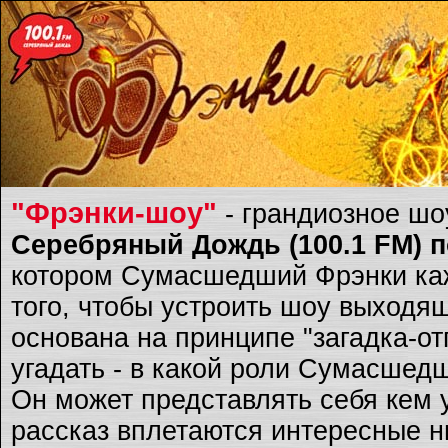
"Фрэнки-шоу"
- грандиозное ш
Серебряный Дождь (100.1 FM) по
котором Сумасшедший Фрэнки каж
того, чтобы устроить шоу выходящ
основана на принципе "загадка-о
угадать - в какой роли Сумасшед
Он может представлять себя кем 
рассказ вплетаются интересные ню