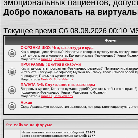
эмоциональных пациентов, допуст
Добро пожаловать на виртуальн
Текущее время Сб 08.08.2026 00:10 M
Форум
О ФРЭНКИ-ШОУ: Что, как, откуда и куда
Как выиграть диск Фрэнки?; Новости, о которых нужно узнать прежде все
сайта - регалии и координаты; Как начиналось Фрэнки-шоу?; Книга Фрэнк
Модераторы
Tania O
,
Boris Velehov
ПРОГРАММЫ: Внутри и снаружи
Как и где скачать программы Фрэнки-шоу целиком?; Призовая игра(загад
интернете; Обсуждение эфиров; Музыка во Franky-show; Список ролей Ф
сценариев; Письма к Фрэнки и пр.
Модераторы
Tania O
,
Boris Velehov
ПАЛАТА №6: Слухи, сплетни, разговоры
Вопросы к Фрэнки; Кто этот сумасшедший? (или кто мог бы его сыграть?
подражания Фрэнки-шоу; Книга «Разговоры с Фрэнки»
Модераторы
Tania O
,
Boris Velehov
Архив
Cюда Архивариус переместил разговоры, не представляющие культурно-
Кто сейчас на форуме
Наши пользователи оставили сообщений:
26203
Всего зарегистрированных пользователей:
1977