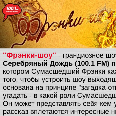
"Фрэнки-шоу"
- грандиозное ш
Серебряный Дождь (100.1 FM) по
котором Сумасшедший Фрэнки каж
того, чтобы устроить шоу выходящ
основана на принципе "загадка-о
угадать - в какой роли Сумасшед
Он может представлять себя кем 
рассказ вплетаются интересные ню