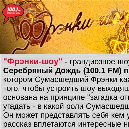
"Фрэнки-шоу"
- грандиозное ш
Серебряный Дождь (100.1 FM) по
котором Сумасшедший Фрэнки каж
того, чтобы устроить шоу выходящ
основана на принципе "загадка-о
угадать - в какой роли Сумасшед
Он может представлять себя кем 
рассказ вплетаются интересные ню