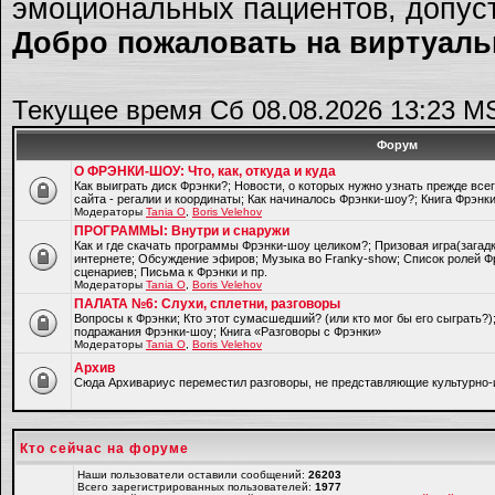
эмоциональных пациентов, допуст
Добро пожаловать на виртуальн
Текущее время Сб 08.08.2026 13:23 M
Форум
О ФРЭНКИ-ШОУ: Что, как, откуда и куда
Как выиграть диск Фрэнки?; Новости, о которых нужно узнать прежде все
сайта - регалии и координаты; Как начиналось Фрэнки-шоу?; Книга Фрэнк
Модераторы
Tania O
,
Boris Velehov
ПРОГРАММЫ: Внутри и снаружи
Как и где скачать программы Фрэнки-шоу целиком?; Призовая игра(загад
интернете; Обсуждение эфиров; Музыка во Franky-show; Список ролей Ф
сценариев; Письма к Фрэнки и пр.
Модераторы
Tania O
,
Boris Velehov
ПАЛАТА №6: Слухи, сплетни, разговоры
Вопросы к Фрэнки; Кто этот сумасшедший? (или кто мог бы его сыграть?
подражания Фрэнки-шоу; Книга «Разговоры с Фрэнки»
Модераторы
Tania O
,
Boris Velehov
Архив
Cюда Архивариус переместил разговоры, не представляющие культурно-
Кто сейчас на форуме
Наши пользователи оставили сообщений:
26203
Всего зарегистрированных пользователей:
1977