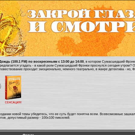
ождь (100.1 FM) по воскресеньям с 13:00 до 14:00
, в котором Сумасшедший Фрэнки
 предлагается угадать - в какой роли Сумасшедший Фрэнки проснулся сегодня утром? 
 повествование проходит эмоционально, немного театрально, в жанре детектива - но, 
оздании новой темы убедитесь, что ее суть будет понятна всем. Всевозможные зашка
тов, допустимый размер - 100х100 пикселей.