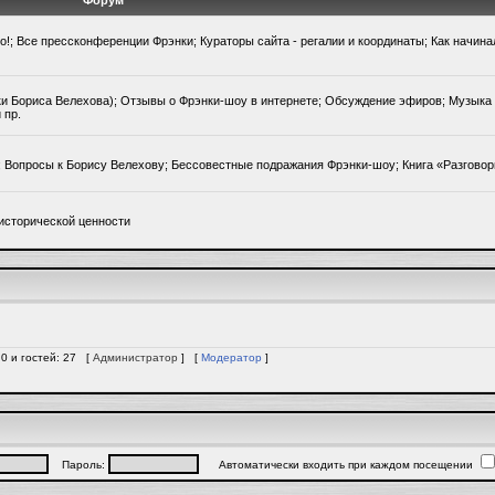
Форум
го!; Все прессконференции Фрэнки; Кураторы сайта - регалии и координаты; Как начин
ки Бориса Велехова); Отзывы о Фрэнки-шоу в интернете; Обсуждение эфиров; Музыка 
 пр.
); Вопросы к Борису Велехову; Бессовестные подражания Фрэнки-шоу; Книга «Разгово
исторической ценности
 0 и гостей: 27 [
Администратор
] [
Модератор
]
Пароль:
Автоматически входить при каждом посещении