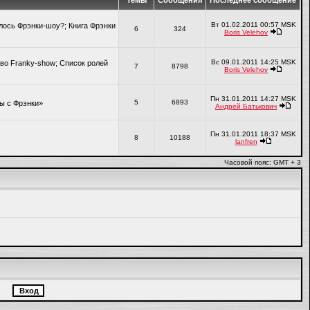
Темы
Сообщения
Последнее сообщение
Вт 01.02.2011 00:57 MSK
алось Фрэнки-шоу?; Книга Фрэнки
6
324
Boris Velehov
Вс 09.01.2011 14:25 MSK
во Franky-show; Список ролей
7
8798
Boris Velehov
Пн 31.01.2011 14:27 MSK
5
6893
ры с Фрэнки»
Андрей Батькович
Пн 31.01.2011 18:37 MSK
8
10188
lanfren
Часовой пояс: GMT + 3