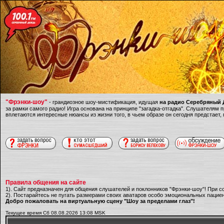
"Фрэнки-шоу"
- грандиозное шоу-мистификация, идущая
на радио Серебряный Д
за рамки самого радио! Игра основана на принципе "загадка-отгадка". Слушателям
вплетаются интересные нюансы из жизни того, в чьем образе он сегодня предстает,
Правила общения на сайте
1). Сайт предназначен для общения слушателей и поклонников "Фрэнки-шоу"! При с
2). Постарайтесь не пугать размерами своих аватаров особо эмоциональных пациен
Добро пожаловать на виртуальную сцену "Шоу за пределами глаз"!
Текущее время Сб 08.08.2026 13:08 MSK