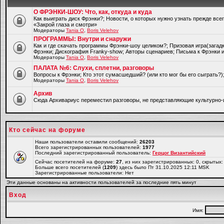
О ФРЭНКИ-ШОУ: Что, как, откуда и куда
Как выиграть диск Фрэнки?; Новости, о которых нужно узнать прежде все
«Закрой глаза и смотри»
Модераторы
Tania O
,
Boris Velehov
ПРОГРАММЫ: Внутри и снаружи
Как и где скачать программы Фрэнки-шоу целиком?; Призовая игра(загад
Фрэнки; Дискография Franky-show; Авторы сценариев; Письма к Фрэнки и
Модераторы
Tania O
,
Boris Velehov
ПАЛАТА №6: Слухи, сплетни, разговоры
Вопросы к Фрэнки; Кто этот сумасшедший? (или кто мог бы его сыграть?
Модераторы
Tania O
,
Boris Velehov
Архив
Cюда Архивариус переместил разговоры, не представляющие культурно-
Кто сейчас на форуме
Наши пользователи оставили сообщений:
26203
Всего зарегистрированных пользователей:
1977
Последний зарегистрированный пользователь:
Герцог Византийский
Сейчас посетителей на форуме:
27
, из них зарегистрированных: 0, скрытых:
Больше всего посетителей (
1209
) здесь было Пт 31.10.2025 12:11 MSK
Зарегистрированные пользователи: Нет
Эти данные основаны на активности пользователей за последние пять минут
Вход
Имя: