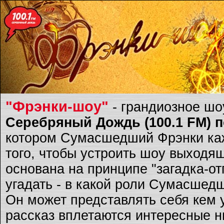
"Фрэнки-шоу"
- грандиозное ш
Серебряный Дождь (100.1 FM) по
котором Сумасшедший Фрэнки каж
того, чтобы устроить шоу выходящ
основана на принципе "загадка-о
угадать - в какой роли Сумасшед
Он может представлять себя кем 
рассказ вплетаются интересные ню