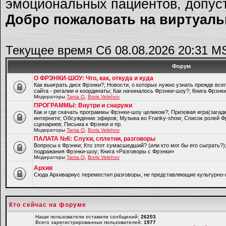
эмоциональных пациентов, допуст
Добро пожаловать на виртуальн
Текущее время Сб 08.08.2026 20:31 M
Форум
О ФРЭНКИ-ШОУ: Что, как, откуда и куда
Как выиграть диск Фрэнки?; Новости, о которых нужно узнать прежде все
сайта - регалии и координаты; Как начиналось Фрэнки-шоу?; Книга Фрэнк
Модераторы
Tania O
,
Boris Velehov
ПРОГРАММЫ: Внутри и снаружи
Как и где скачать программы Фрэнки-шоу целиком?; Призовая игра(загад
интернете; Обсуждение эфиров; Музыка во Franky-show; Список ролей Ф
сценариев; Письма к Фрэнки и пр.
Модераторы
Tania O
,
Boris Velehov
ПАЛАТА №6: Слухи, сплетни, разговоры
Вопросы к Фрэнки; Кто этот сумасшедший? (или кто мог бы его сыграть?
подражания Фрэнки-шоу; Книга «Разговоры с Фрэнки»
Модераторы
Tania O
,
Boris Velehov
Архив
Cюда Архивариус переместил разговоры, не представляющие культурно-
Кто сейчас на форуме
Наши пользователи оставили сообщений:
26203
Всего зарегистрированных пользователей:
1977