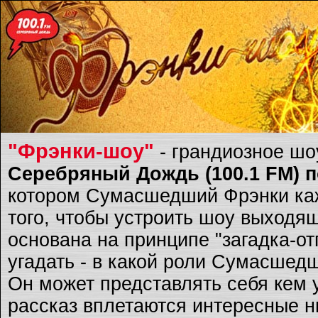
"Фрэнки-шоу"
- грандиозное ш
Серебряный Дождь (100.1 FM) по
котором Сумасшедший Фрэнки каж
того, чтобы устроить шоу выходящ
основана на принципе "загадка-о
угадать - в какой роли Сумасшед
Он может представлять себя кем 
рассказ вплетаются интересные ню