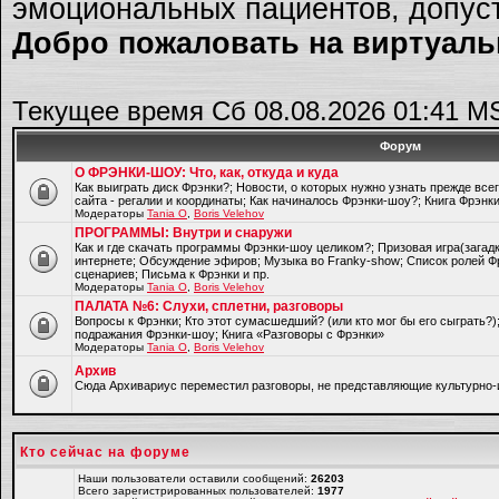
эмоциональных пациентов, допуст
Добро пожаловать на виртуальн
Текущее время Сб 08.08.2026 01:41 M
Форум
О ФРЭНКИ-ШОУ: Что, как, откуда и куда
Как выиграть диск Фрэнки?; Новости, о которых нужно узнать прежде все
сайта - регалии и координаты; Как начиналось Фрэнки-шоу?; Книга Фрэнк
Модераторы
Tania O
,
Boris Velehov
ПРОГРАММЫ: Внутри и снаружи
Как и где скачать программы Фрэнки-шоу целиком?; Призовая игра(загад
интернете; Обсуждение эфиров; Музыка во Franky-show; Список ролей Ф
сценариев; Письма к Фрэнки и пр.
Модераторы
Tania O
,
Boris Velehov
ПАЛАТА №6: Слухи, сплетни, разговоры
Вопросы к Фрэнки; Кто этот сумасшедший? (или кто мог бы его сыграть?
подражания Фрэнки-шоу; Книга «Разговоры с Фрэнки»
Модераторы
Tania O
,
Boris Velehov
Архив
Cюда Архивариус переместил разговоры, не представляющие культурно-
Кто сейчас на форуме
Наши пользователи оставили сообщений:
26203
Всего зарегистрированных пользователей:
1977