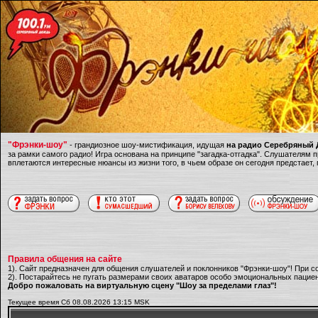
"Фрэнки-шоу"
- грандиозное шоу-мистификация, идущая
на радио Серебряный Д
за рамки самого радио! Игра основана на принципе "загадка-отгадка". Слушателям
вплетаются интересные нюансы из жизни того, в чьем образе он сегодня предстает,
Правила общения на сайте
1). Сайт предназначен для общения слушателей и поклонников "Фрэнки-шоу"! При с
2). Постарайтесь не пугать размерами своих аватаров особо эмоциональных пациен
Добро пожаловать на виртуальную сцену "Шоу за пределами глаз"!
Текущее время Сб 08.08.2026 13:15 MSK