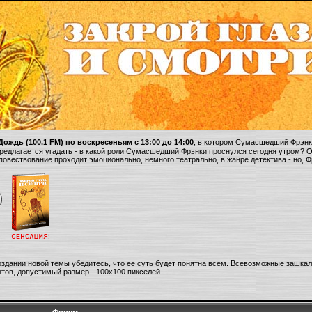
ождь (100.1 FM) по воскресеньям с 13:00 до 14:00
, в котором Сумасшедший Фрэнки
 предлагается угадать - в какой роли Сумасшедший Фрэнки проснулся сегодня утром? 
 повествование проходит эмоционально, немного театрально, в жанре детектива - но, 
оздании новой темы убедитесь, что ее суть будет понятна всем. Всевозможные зашка
тов, допустимый размер - 100х100 пикселей.