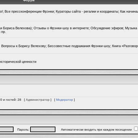
Форум
го!; Все прессконференции Фрэнки; Кураторы сайта - регалии и координаты; Как начин
ки Бориса Велехова); Отзывы о Фрэнки-шоу в интернете; Обсуждение эфиров; Музыка 
 пр.
); Вопросы к Борису Велехову; Бессовестные подражания Фрэнки-шоу; Книга «Разгово
исторической ценности
 0 и гостей: 28 [
Администратор
] [
Модератор
]
Пароль:
Автоматически входить при каждом посещении