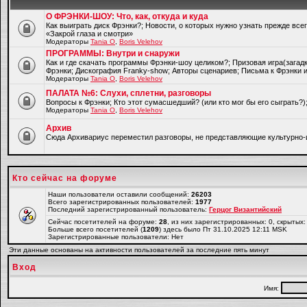
О ФРЭНКИ-ШОУ: Что, как, откуда и куда
Как выиграть диск Фрэнки?; Новости, о которых нужно узнать прежде все
«Закрой глаза и смотри»
Модераторы
Tania O
,
Boris Velehov
ПРОГРАММЫ: Внутри и снаружи
Как и где скачать программы Фрэнки-шоу целиком?; Призовая игра(загад
Фрэнки; Дискография Franky-show; Авторы сценариев; Письма к Фрэнки и
Модераторы
Tania O
,
Boris Velehov
ПАЛАТА №6: Слухи, сплетни, разговоры
Вопросы к Фрэнки; Кто этот сумасшедший? (или кто мог бы его сыграть?
Модераторы
Tania O
,
Boris Velehov
Архив
Cюда Архивариус переместил разговоры, не представляющие культурно-
Кто сейчас на форуме
Наши пользователи оставили сообщений:
26203
Всего зарегистрированных пользователей:
1977
Последний зарегистрированный пользователь:
Герцог Византийский
Сейчас посетителей на форуме:
28
, из них зарегистрированных: 0, скрытых:
Больше всего посетителей (
1209
) здесь было Пт 31.10.2025 12:11 MSK
Зарегистрированные пользователи: Нет
Эти данные основаны на активности пользователей за последние пять минут
Вход
Имя: