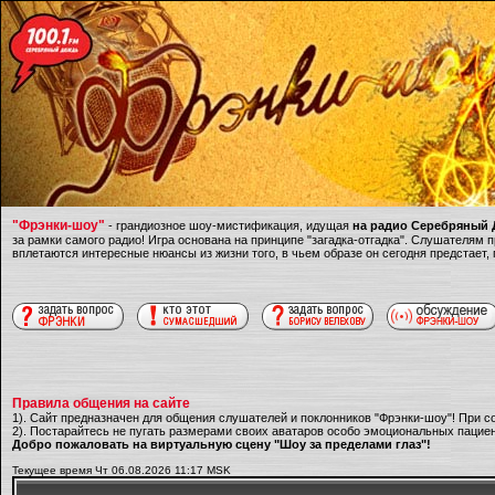
"Фрэнки-шоу"
- грандиозное шоу-мистификация, идущая
на радио Серебряный Д
за рамки самого радио! Игра основана на принципе "загадка-отгадка". Слушателям
вплетаются интересные нюансы из жизни того, в чьем образе он сегодня предстает,
Правила общения на сайте
1). Сайт предназначен для общения слушателей и поклонников "Фрэнки-шоу"! При с
2). Постарайтесь не пугать размерами своих аватаров особо эмоциональных пациен
Добро пожаловать на виртуальную сцену "Шоу за пределами глаз"!
Текущее время Чт 06.08.2026 11:17 MSK