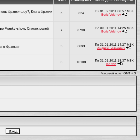
Темы
Сообщения
Последнее сообщение
Вт 01.02.2011 00:57 MSK
алось Фрэнки-шоу?; Книга Фрэнки
6
324
Boris Velehov
Вс 09.01.2011 14:25 MSK
во Franky-show; Список ролей
7
8798
Boris Velehov
Пн 31.01.2011 14:27 MSK
5
6893
ры с Фрэнки»
Андрей Батькович
Пн 31.01.2011 18:37 MSK
8
10188
lanfren
Часовой пояс: GMT + 3