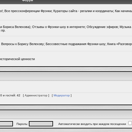
Форум
го!; Все прессконференции Фрэнки; Кураторы сайта - регалии и координаты; Как начин
ки Бориса Велехова); Отзывы о Фрэнки-шоу в интернете; Обсуждение эфиров; Музыка 
 пр.
); Вопросы к Борису Велехову; Бессовестные подражания Фрэнки-шоу; Книга «Разгово
исторической ценности
 0 и гостей: 42 [
Администратор
] [
Модератор
]
Пароль:
Автоматически входить при каждом посещении