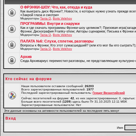
О ФРЭНКИ-ШОУ: Что, как, откуда и куда
Как выиграть диск Фрэнки?; Новости, о которых нужно узнать прежде все
«Закрой глаза и смотри»
Модераторы
Tania O
,
Boris Velehov
ПРОГРАММЫ: Внутри и снаружи
Как и где скачать программы Фрэнки-шоу целиком?; Призовая игра(загад
Фрэнки; Дискография Franky-show; Авторы сценариев; Письма к Фрэнки и
Модераторы
Tania O
,
Boris Velehov
ПАЛАТА №6: Слухи, сплетни, разговоры
Вопросы к Фрэнки; Кто этот сумасшедший? (или кто мог бы его сыграть?
Модераторы
Tania O
,
Boris Velehov
Архив
Cюда Архивариус переместил разговоры, не представляющие культурно-
Кто сейчас на форуме
Наши пользователи оставили сообщений:
26203
Всего зарегистрированных пользователей:
1977
Последний зарегистрированный пользователь:
Герцог Византийский
Сейчас посетителей на форуме:
42
, из них зарегистрированных: 0, скрытых:
Больше всего посетителей (
1209
) здесь было Пт 31.10.2025 12:11 MSK
Зарегистрированные пользователи: Нет
Эти данные основаны на активности пользователей за последние пять минут
Вход
Имя: