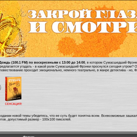
ождь (100.1 FM) по воскресеньям с 13:00 до 14:00
, в котором Сумасшедший Фрэнки
 предлагается угадать - в какой роли Сумасшедший Фрэнки проснулся сегодня утром? 
 повествование проходит эмоционально, немного театрально, в жанре детектива - но, 
оздании новой темы убедитесь, что ее суть будет понятна всем. Всевозможные зашка
тов, допустимый размер - 100х100 пикселей.