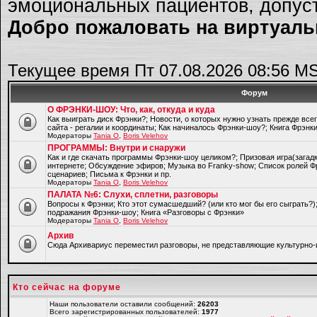
эмоциональных пациентов, допуст
Добро пожаловать на виртуальн
Текущее время Пт 07.08.2026 08:56 M
Форум
О ФРЭНКИ-ШОУ: Что, как, откуда и куда
Как выиграть диск Фрэнки?; Новости, о которых нужно узнать прежде все
сайта - регалии и координаты; Как начиналось Фрэнки-шоу?; Книга Фрэнк
Модераторы
Tania O
,
Boris Velehov
ПРОГРАММЫ: Внутри и снаружи
Как и где скачать программы Фрэнки-шоу целиком?; Призовая игра(загад
интернете; Обсуждение эфиров; Музыка во Franky-show; Список ролей Ф
сценариев; Письма к Фрэнки и пр.
Модераторы
Tania O
,
Boris Velehov
ПАЛАТА №6: Слухи, сплетни, разговоры
Вопросы к Фрэнки; Кто этот сумасшедший? (или кто мог бы его сыграть?
подражания Фрэнки-шоу; Книга «Разговоры с Фрэнки»
Модераторы
Tania O
,
Boris Velehov
Архив
Cюда Архивариус переместил разговоры, не представляющие культурно-
Кто сейчас на форуме
Наши пользователи оставили сообщений:
26203
Всего зарегистрированных пользователей:
1977