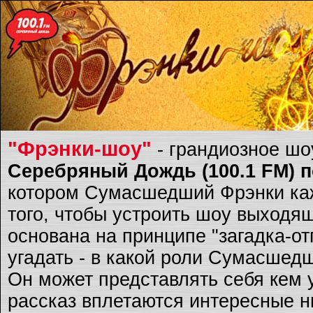
"Фрэнки-шоу"
- грандиозное ш
Серебряный Дождь (100.1 FM) по
котором Сумасшедший Фрэнки каж
того, чтобы устроить шоу выходящ
основана на принципе "загадка-о
угадать - в какой роли Сумасшед
Он может представлять себя кем 
рассказ вплетаются интересные ню