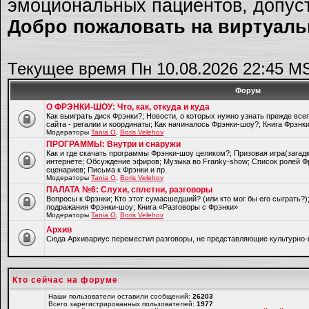
эмоциональных пациентов, допуст
Добро пожаловать на виртуальн
Текущее время Пн 10.08.2026 22:45 M
Форум
О ФРЭНКИ-ШОУ: Что, как, откуда и куда
Как выиграть диск Фрэнки?; Новости, о которых нужно узнать прежде все
сайта - регалии и координаты; Как начиналось Фрэнки-шоу?; Книга Фрэнк
Модераторы
Tania O
,
Boris Velehov
ПРОГРАММЫ: Внутри и снаружи
Как и где скачать программы Фрэнки-шоу целиком?; Призовая игра(загад
интернете; Обсуждение эфиров; Музыка во Franky-show; Список ролей Ф
сценариев; Письма к Фрэнки и пр.
Модераторы
Tania O
,
Boris Velehov
ПАЛАТА №6: Слухи, сплетни, разговоры
Вопросы к Фрэнки; Кто этот сумасшедший? (или кто мог бы его сыграть?
подражания Фрэнки-шоу; Книга «Разговоры с Фрэнки»
Модераторы
Tania O
,
Boris Velehov
Архив
Cюда Архивариус переместил разговоры, не представляющие культурно-
Кто сейчас на форуме
Наши пользователи оставили сообщений:
26203
Всего зарегистрированных пользователей:
1977