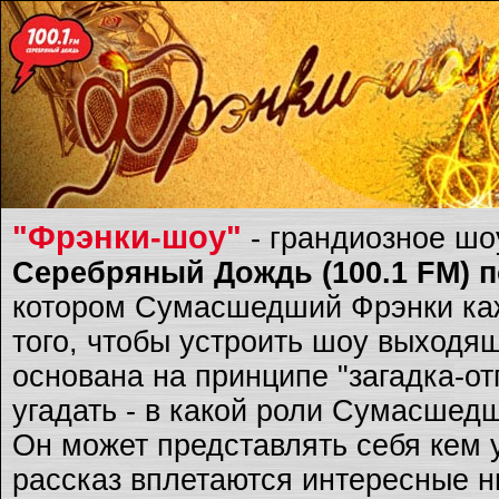
"Фрэнки-шоу"
- грандиозное ш
Серебряный Дождь (100.1 FM) по
котором Сумасшедший Фрэнки каж
того, чтобы устроить шоу выходящ
основана на принципе "загадка-о
угадать - в какой роли Сумасшед
Он может представлять себя кем 
рассказ вплетаются интересные ню