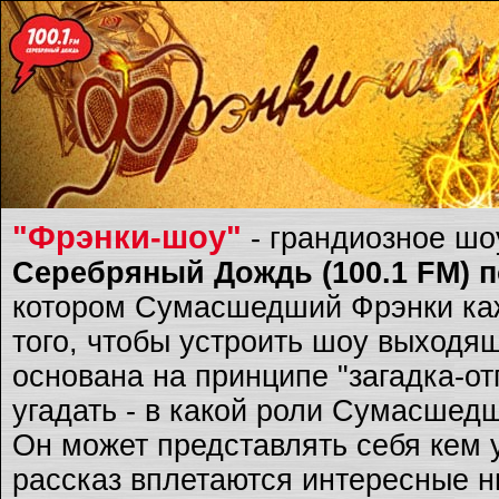
"Фрэнки-шоу"
- грандиозное ш
Серебряный Дождь (100.1 FM) по
котором Сумасшедший Фрэнки каж
того, чтобы устроить шоу выходящ
основана на принципе "загадка-о
угадать - в какой роли Сумасшед
Он может представлять себя кем 
рассказ вплетаются интересные ню