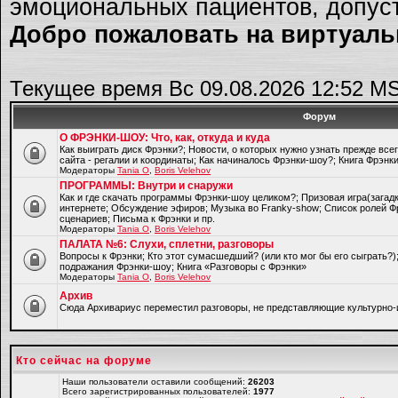
эмоциональных пациентов, допуст
Добро пожаловать на виртуальн
Текущее время Вс 09.08.2026 12:52 M
Форум
О ФРЭНКИ-ШОУ: Что, как, откуда и куда
Как выиграть диск Фрэнки?; Новости, о которых нужно узнать прежде все
сайта - регалии и координаты; Как начиналось Фрэнки-шоу?; Книга Фрэнк
Модераторы
Tania O
,
Boris Velehov
ПРОГРАММЫ: Внутри и снаружи
Как и где скачать программы Фрэнки-шоу целиком?; Призовая игра(загад
интернете; Обсуждение эфиров; Музыка во Franky-show; Список ролей Ф
сценариев; Письма к Фрэнки и пр.
Модераторы
Tania O
,
Boris Velehov
ПАЛАТА №6: Слухи, сплетни, разговоры
Вопросы к Фрэнки; Кто этот сумасшедший? (или кто мог бы его сыграть?
подражания Фрэнки-шоу; Книга «Разговоры с Фрэнки»
Модераторы
Tania O
,
Boris Velehov
Архив
Cюда Архивариус переместил разговоры, не представляющие культурно-
Кто сейчас на форуме
Наши пользователи оставили сообщений:
26203
Всего зарегистрированных пользователей:
1977