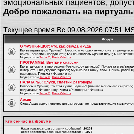
эмоциональных пациентов, допуст
Добро пожаловать на виртуальн
Текущее время Вс 09.08.2026 07:51 M
Форум
О ФРЭНКИ-ШОУ: Что, как, откуда и куда
Как выиграть диск Фрэнки?; Новости, о которых нужно узнать прежде все
сайта - регалии и координаты; Как начиналось Фрэнки-шоу?; Книга Фрэнк
Модераторы
Tania O
,
Boris Velehov
ПРОГРАММЫ: Внутри и снаружи
Как и где скачать программы Фрэнки-шоу целиком?; Призовая игра(загад
интернете; Обсуждение эфиров; Музыка во Franky-show; Список ролей Ф
сценариев; Письма к Фрэнки и пр.
Модераторы
Tania O
,
Boris Velehov
ПАЛАТА №6: Слухи, сплетни, разговоры
Вопросы к Фрэнки; Кто этот сумасшедший? (или кто мог бы его сыграть?
подражания Фрэнки-шоу; Книга «Разговоры с Фрэнки»
Модераторы
Tania O
,
Boris Velehov
Архив
Cюда Архивариус переместил разговоры, не представляющие культурно-
Кто сейчас на форуме
Наши пользователи оставили сообщений:
26203
Всего зарегистрированных пользователей:
1977