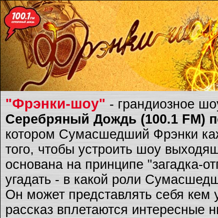
"Фрэнки-шоу"
- грандиозное ш
Серебряный Дождь (100.1 FM) по
котором Сумасшедший Фрэнки каж
того, чтобы устроить шоу выходящ
основана на принципе "загадка-о
угадать - в какой роли Сумасшед
Он может представлять себя кем 
рассказ вплетаются интересные ню