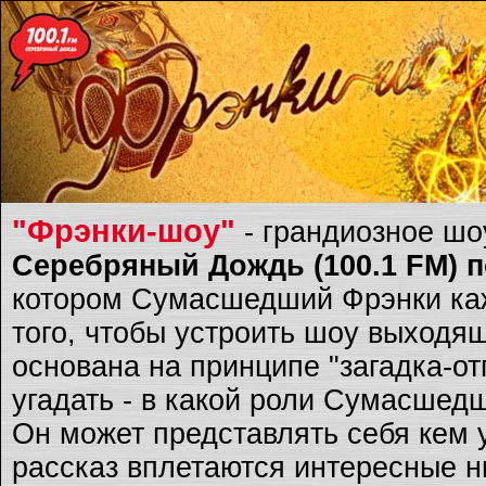
"Фрэнки-шоу"
- грандиозное ш
Серебряный Дождь (100.1 FM) по
котором Сумасшедший Фрэнки каж
того, чтобы устроить шоу выходящ
основана на принципе "загадка-о
угадать - в какой роли Сумасшед
Он может представлять себя кем 
рассказ вплетаются интересные ню