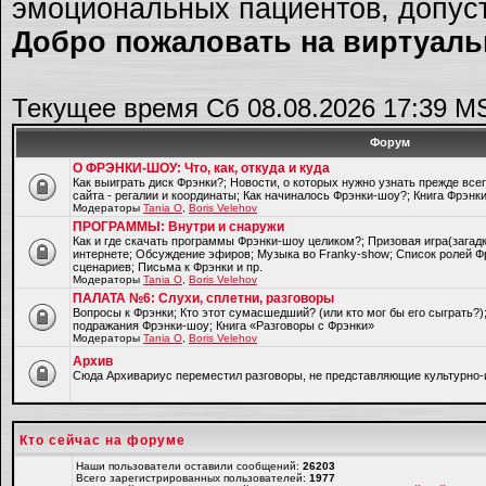
эмоциональных пациентов, допуст
Добро пожаловать на виртуальн
Текущее время Сб 08.08.2026 17:39 M
Форум
О ФРЭНКИ-ШОУ: Что, как, откуда и куда
Как выиграть диск Фрэнки?; Новости, о которых нужно узнать прежде все
сайта - регалии и координаты; Как начиналось Фрэнки-шоу?; Книга Фрэнк
Модераторы
Tania O
,
Boris Velehov
ПРОГРАММЫ: Внутри и снаружи
Как и где скачать программы Фрэнки-шоу целиком?; Призовая игра(загад
интернете; Обсуждение эфиров; Музыка во Franky-show; Список ролей Ф
сценариев; Письма к Фрэнки и пр.
Модераторы
Tania O
,
Boris Velehov
ПАЛАТА №6: Слухи, сплетни, разговоры
Вопросы к Фрэнки; Кто этот сумасшедший? (или кто мог бы его сыграть?
подражания Фрэнки-шоу; Книга «Разговоры с Фрэнки»
Модераторы
Tania O
,
Boris Velehov
Архив
Cюда Архивариус переместил разговоры, не представляющие культурно-
Кто сейчас на форуме
Наши пользователи оставили сообщений:
26203
Всего зарегистрированных пользователей:
1977