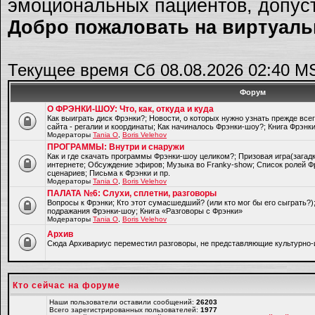
эмоциональных пациентов, допуст
Добро пожаловать на виртуальн
Текущее время Сб 08.08.2026 02:40 M
Форум
О ФРЭНКИ-ШОУ: Что, как, откуда и куда
Как выиграть диск Фрэнки?; Новости, о которых нужно узнать прежде все
сайта - регалии и координаты; Как начиналось Фрэнки-шоу?; Книга Фрэнк
Модераторы
Tania O
,
Boris Velehov
ПРОГРАММЫ: Внутри и снаружи
Как и где скачать программы Фрэнки-шоу целиком?; Призовая игра(загад
интернете; Обсуждение эфиров; Музыка во Franky-show; Список ролей Ф
сценариев; Письма к Фрэнки и пр.
Модераторы
Tania O
,
Boris Velehov
ПАЛАТА №6: Слухи, сплетни, разговоры
Вопросы к Фрэнки; Кто этот сумасшедший? (или кто мог бы его сыграть?
подражания Фрэнки-шоу; Книга «Разговоры с Фрэнки»
Модераторы
Tania O
,
Boris Velehov
Архив
Cюда Архивариус переместил разговоры, не представляющие культурно-
Кто сейчас на форуме
Наши пользователи оставили сообщений:
26203
Всего зарегистрированных пользователей:
1977