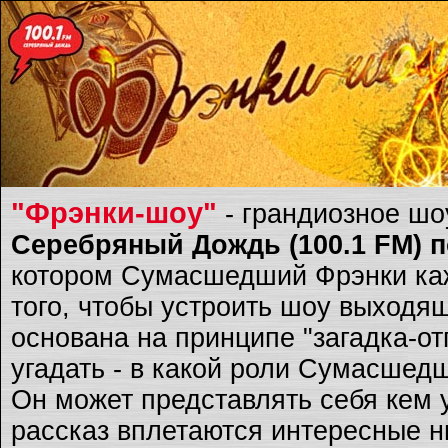
"Фрэнки-шоу"
- грандиозное ш
Серебряный Дождь (100.1 FM) по
котором Сумасшедший Фрэнки каж
того, чтобы устроить шоу выходящ
основана на принципе "загадка-о
угадать - в какой роли Сумасшед
Он может представлять себя кем 
рассказ вплетаются интересные ню