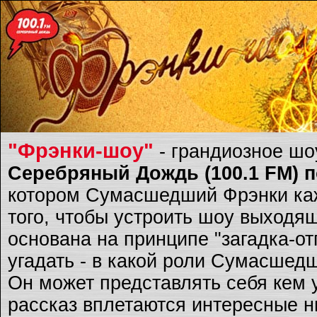
"Фрэнки-шоу"
- грандиозное ш
Серебряный Дождь (100.1 FM) по
котором Сумасшедший Фрэнки каж
того, чтобы устроить шоу выходящ
основана на принципе "загадка-о
угадать - в какой роли Сумасшед
Он может представлять себя кем 
рассказ вплетаются интересные ню