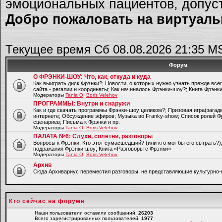
эмоциональных пациентов, допуст
Добро пожаловать на виртуальн
Текущее время Сб 08.08.2026 21:35 M
Форум
О ФРЭНКИ-ШОУ: Что, как, откуда и куда
Как выиграть диск Фрэнки?; Новости, о которых нужно узнать прежде все
сайта - регалии и координаты; Как начиналось Фрэнки-шоу?; Книга Фрэнк
Модераторы
Tania O
,
Boris Velehov
ПРОГРАММЫ: Внутри и снаружи
Как и где скачать программы Фрэнки-шоу целиком?; Призовая игра(загад
интернете; Обсуждение эфиров; Музыка во Franky-show; Список ролей Ф
сценариев; Письма к Фрэнки и пр.
Модераторы
Tania O
,
Boris Velehov
ПАЛАТА №6: Слухи, сплетни, разговоры
Вопросы к Фрэнки; Кто этот сумасшедший? (или кто мог бы его сыграть?
подражания Фрэнки-шоу; Книга «Разговоры с Фрэнки»
Модераторы
Tania O
,
Boris Velehov
Архив
Cюда Архивариус переместил разговоры, не представляющие культурно-
Кто сейчас на форуме
Наши пользователи оставили сообщений:
26203
Всего зарегистрированных пользователей:
1977