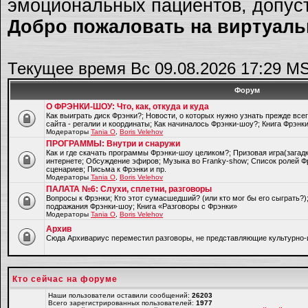
эмоциональных пациентов, допуст
Добро пожаловать на виртуальн
Текущее время Вс 09.08.2026 17:29 M
Форум
О ФРЭНКИ-ШОУ: Что, как, откуда и куда
Как выиграть диск Фрэнки?; Новости, о которых нужно узнать прежде все
сайта - регалии и координаты; Как начиналось Фрэнки-шоу?; Книга Фрэнк
Модераторы
Tania O
,
Boris Velehov
ПРОГРАММЫ: Внутри и снаружи
Как и где скачать программы Фрэнки-шоу целиком?; Призовая игра(загад
интернете; Обсуждение эфиров; Музыка во Franky-show; Список ролей Ф
сценариев; Письма к Фрэнки и пр.
Модераторы
Tania O
,
Boris Velehov
ПАЛАТА №6: Слухи, сплетни, разговоры
Вопросы к Фрэнки; Кто этот сумасшедший? (или кто мог бы его сыграть?
подражания Фрэнки-шоу; Книга «Разговоры с Фрэнки»
Модераторы
Tania O
,
Boris Velehov
Архив
Cюда Архивариус переместил разговоры, не представляющие культурно-
Кто сейчас на форуме
Наши пользователи оставили сообщений:
26203
Всего зарегистрированных пользователей:
1977