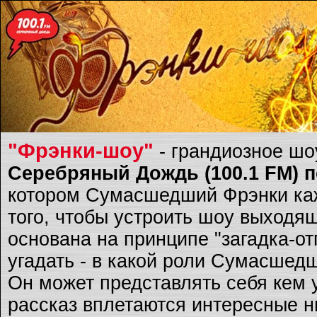
"Фрэнки-шоу"
- грандиозное ш
Серебряный Дождь (100.1 FM) по
котором Сумасшедший Фрэнки каж
того, чтобы устроить шоу выходящ
основана на принципе "загадка-о
угадать - в какой роли Сумасшед
Он может представлять себя кем 
рассказ вплетаются интересные ню