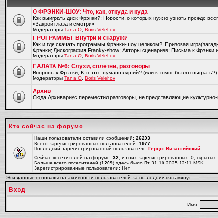
О ФРЭНКИ-ШОУ: Что, как, откуда и куда
Как выиграть диск Фрэнки?; Новости, о которых нужно узнать прежде все
«Закрой глаза и смотри»
Модераторы
Tania O
,
Boris Velehov
ПРОГРАММЫ: Внутри и снаружи
Как и где скачать программы Фрэнки-шоу целиком?; Призовая игра(загад
Фрэнки; Дискография Franky-show; Авторы сценариев; Письма к Фрэнки и
Модераторы
Tania O
,
Boris Velehov
ПАЛАТА №6: Слухи, сплетни, разговоры
Вопросы к Фрэнки; Кто этот сумасшедший? (или кто мог бы его сыграть?
Модераторы
Tania O
,
Boris Velehov
Архив
Cюда Архивариус переместил разговоры, не представляющие культурно-
Кто сейчас на форуме
Наши пользователи оставили сообщений:
26203
Всего зарегистрированных пользователей:
1977
Последний зарегистрированный пользователь:
Герцог Византийский
Сейчас посетителей на форуме:
32
, из них зарегистрированных: 0, скрытых:
Больше всего посетителей (
1209
) здесь было Пт 31.10.2025 12:11 MSK
Зарегистрированные пользователи: Нет
Эти данные основаны на активности пользователей за последние пять минут
Вход
Имя: