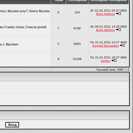
Темы
Сообщения
Последнее сообщение
Вт 01.02.2011 00:57 MSK
алось Фрэнки-шоу?; Книга Фрэнки
6
324
Boris Velehov
Вс 09.01.2011 14:25 MSK
во Franky-show; Список ролей
7
8798
Boris Velehov
Пн 31.01.2011 14:27 MSK
5
6893
ры с Фрэнки»
Андрей Батькович
Пн 31.01.2011 18:37 MSK
8
10188
lanfren
Часовой пояс: GMT + 3