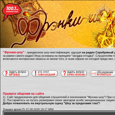
"Фрэнки-шоу"
- грандиозное шоу-мистификация, идущая
на радио Серебряный Д
за рамки самого радио! Игра основана на принципе "загадка-отгадка". Слушателям
вплетаются интересные нюансы из жизни того, в чьем образе он сегодня предстает,
Правила общения на сайте
1). Сайт предназначен для общения слушателей и поклонников "Фрэнки-шоу"! При с
2). Постарайтесь не пугать размерами своих аватаров особо эмоциональных пациен
Добро пожаловать на виртуальную сцену "Шоу за пределами глаз"!
Текущее время Пт 07.08.2026 19:17 MSK