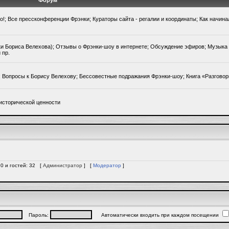
Форум
го!; Все прессконференции Фрэнки; Кураторы сайта - регалии и координаты; Как начин
ки Бориса Велехова); Отзывы о Фрэнки-шоу в интернете; Обсуждение эфиров; Музыка 
 пр.
); Вопросы к Борису Велехову; Бессовестные подражания Фрэнки-шоу; Книга «Разгово
исторической ценности
 0 и гостей: 32 [
Администратор
] [
Модератор
]
Пароль:
Автоматически входить при каждом посещении