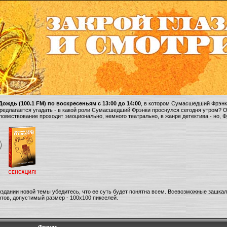
ождь (100.1 FM) по воскресеньям с 13:00 до 14:00
, в котором Сумасшедший Фрэнки
 предлагается угадать - в какой роли Сумасшедший Фрэнки проснулся сегодня утром? 
 повествование проходит эмоционально, немного театрально, в жанре детектива - но, 
оздании новой темы убедитесь, что ее суть будет понятна всем. Всевозможные зашка
тов, допустимый размер - 100х100 пикселей.